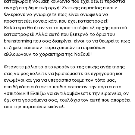
κατάφωρα η ναξιακή κοινωνία που έχει δείξει τεράστια
ανοχή στη δημοτική αρχή! Ζωτικής σημασίας είναι κ.
Φλεριανέ να γνωρίζετε πως είναι ανώφελο να
προστατεύει κανείς κάτι που έχει καταστραφεί!
Καλύτερα θα ήταν να το προστατέψει εξ αρχής προτού
καταστραφεί! Αλλά αυτό που ξεπερνά το όρια του
brainstorming που σας διακρίνει, είναι το να θεωρείτε πως
οι ζημιές κάποιων ταραχοποιών πιτσιρικάδων
αλλοιώνουν το χαρακτήρα της Νάξου!!!
Φτάνετε μάλιστα στο κρεσέντο της επικής ανάρτησης
σας να μας καλείτε να βρισκόμαστε σε εγρήγορση και
ενωμένοι και για να υπερασπιστούμε τον τόπο μας,
επειδή κάποια άτακτα παιδιά έσπασαν την πόρτα στο
«σπιτάκι»!!! Ελπίζω να αντιλαμβάνεστε την ειρωνεία, αν
όχι στα γραφόμενα σας, τουλάχιστον αυτή που απορρέει
από την παραπάνω εικόνα!…