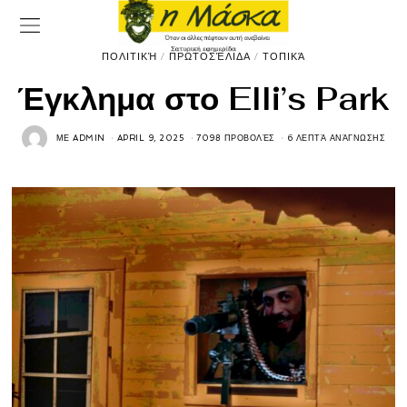
ΠΟΛΙΤΙΚΉ
/
ΠΡΩΤΟΣΈΛΙΔΑ
/
ΤΟΠΙΚΆ
Έγκλημα στο Elli’s Park
ΜΕ
ADMIN
APRIL 9, 2025
7098 ΠΡΟΒΟΛΈΣ
6 ΛΕΠΤΆ ΑΝΆΓΝΩΣΗΣ