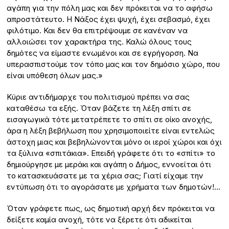
αγάπη για την πόλη μας και δεν πρόκειται να το αφήσω
απροστάτευτο. Η Νάξος έχει ψυχή, έχει σεβασμό, έχει
φιλότιμο. Και δεν θα επιτρέψουμε σε κανέναν να
αλλοιώσει τον χαρακτήρα της. Καλώ όλους τους
δημότες να είμαστε ενωμένοι και σε εγρήγορση. Να
υπερασπιστούμε τον τόπο μας και τον δημόσιο χώρο, που
είναι υπόθεση όλων μας.»
Κύριε αντιδήμαρχε του πολιτισμού πρέπει να σας
καταθέσω τα εξής. Όταν βάζετε τη λέξη σπίτι σε
εισαγωγικά τότε μετατρέπετε το σπίτι σε οίκο ανοχής,
άρα η λέξη βεβήλωση που χρησιμοποιείτε είναι εντελώς
άστοχη μιας και βεβηλώνονται μόνο οι ιεροί χώροι και όχι
τα ξύλινα «σπιτάκια». Επειδή γράφετε ότι το «σπίτι» το
δημιούργησε με μεράκι και αγάπη ο Δήμος, εννοείται ότι
το κατασκευάσατε με τα χέρια σας; Γιατί είχαμε την
εντύπωση ότι το αγοράσατε με χρήματα των δημοτών!…
Όταν γράφετε πως, ως δημοτική αρχή δεν πρόκειται να
δείξετε καμία ανοχή, τότε να ξέρετε ότι αδικείται