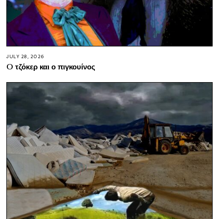
JULY 28, 2026
O τζόκερ και ο πιγκουίνος