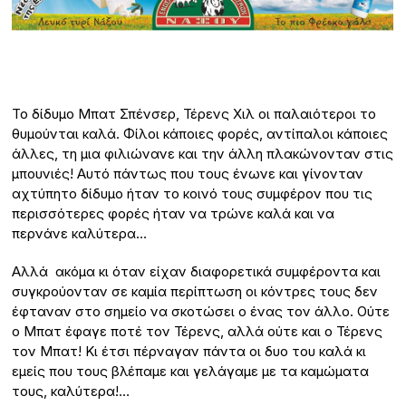
Το δίδυμο Μπατ Σπένσερ, Τέρενς Χιλ οι παλαιότεροι το
θυμούνται καλά. Φίλοι κάποιες φορές, αντίπαλοι κάποιες
άλλες, τη μια φιλιώνανε και την άλλη πλακώνονταν στις
μπουνιές! Αυτό πάντως που τους ένωνε και γίνονταν
αχτύπητο δίδυμο ήταν το κοινό τους συμφέρον που τις
περισσότερες φορές ήταν να τρώνε καλά και να
περνάνε καλύτερα…
Αλλά ακόμα κι όταν είχαν διαφορετικά συμφέροντα και
συγκρούονταν σε καμία περίπτωση οι κόντρες τους δεν
έφταναν στο σημείο να σκοτώσει ο ένας τον άλλο. Ούτε
ο Μπατ έφαγε ποτέ τον Τέρενς, αλλά ούτε και ο Τέρενς
τον Μπατ! Κι έτσι πέρναγαν πάντα οι δυο του καλά κι
εμείς που τους βλέπαμε και γελάγαμε με τα καμώματα
τους, καλύτερα!…