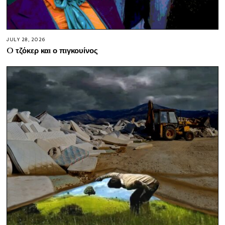
JULY 28, 2026
O τζόκερ και ο πιγκουίνος