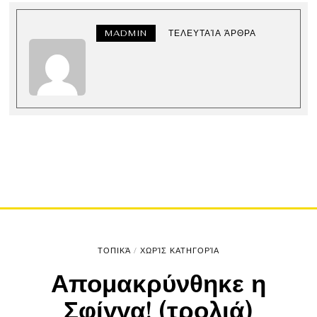
MADMIN
ΤΕΛΕΥΤΑΊΑ ΆΡΘΡΑ
ΤΟΠΙΚΆ
/
ΧΩΡΊΣ ΚΑΤΗΓΟΡΊΑ
Απομακρύνθηκε η
Σφίγγα! (τρολιά)