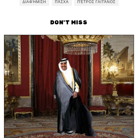
ΔΙΑΦΉΜΙΣΗ
ΠΆΣΧΑ
ΠΈΤΡΟΣ ΓΑΪΤΆΝΟΣ
DON'T MISS