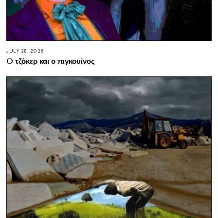
JULY 28, 2026
O τζόκερ και ο πιγκουίνος