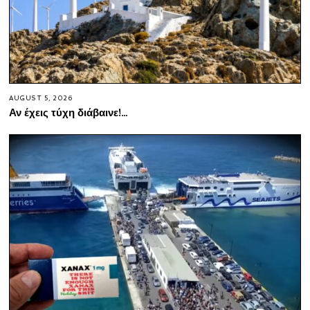
AUGUST 5, 2026
Αν έχεις τύχη διάβαινε!…