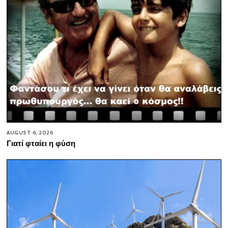
AUGUST 6, 2026
Γιατί φταίει η φύση