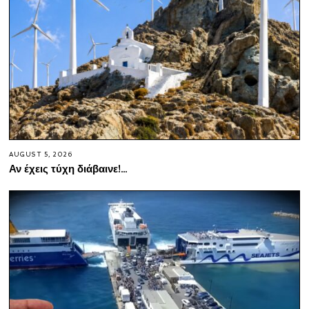
AUGUST 5, 2026
Αν έχεις τύχη διάβαινε!…