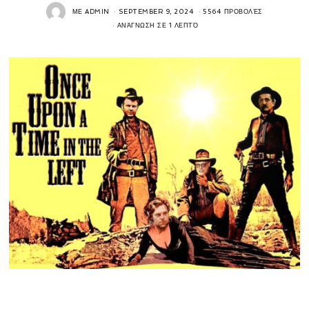
ΜΕ
ADMIN
SEPTEMBER 9, 2024
5564 ΠΡΟΒΟΛΈΣ
ΑΝΆΓΝΩΣΗ ΣΕ 1 ΛΕΠΤΌ