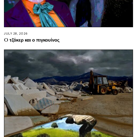
JULY 28, 2026
O τζόκερ και ο πιγκουίνος