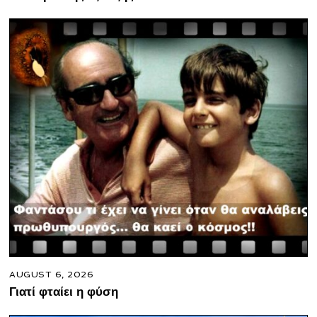
AUGUST 6, 2026
Γιατί φταίει η φύση