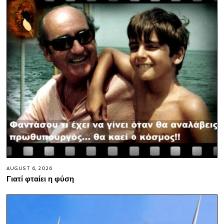
AUGUST 6, 2026
Γιατί φταίει η φύση