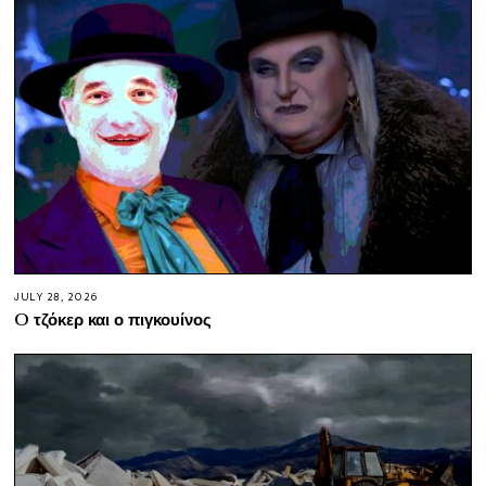
JULY 28, 2026
O τζόκερ και ο πιγκουίνος