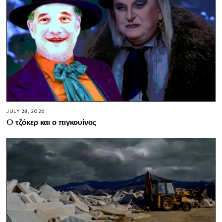
JULY 28, 2026
O τζόκερ και ο πιγκουίνος