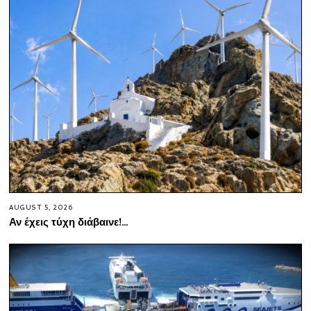
AUGUST 5, 2026
Αν έχεις τύχη διάβαινε!…