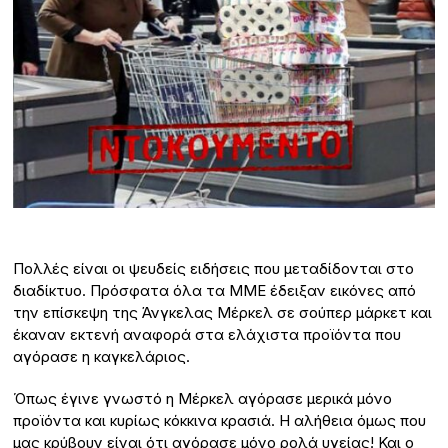
Πολλές είναι οι ψευδείς ειδήσεις που μεταδίδονται στο
διαδίκτυο. Πρόσφατα όλα τα ΜΜΕ έδειξαν εικόνες από
την επίσκεψη της Άνγκελας Μέρκελ σε σούπερ μάρκετ και
έκαναν εκτενή αναφορά στα ελάχιστα προϊόντα που
αγόρασε η καγκελάριος.
Όπως έγινε γνωστό η Μέρκελ αγόρασε μερικά μόνο
προϊόντα και κυρίως κόκκινα κρασιά. Η αλήθεια όμως που
μας κρύβουν είναι ότι αγόρασε μόνο ρολά υγείας! Και ο