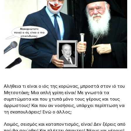
Αλήθεια τι είναι ο ιός της κορώνας, μπροστά στον ιό του
Μητσοτάκη; Μια απλή γρίπη είναι! Με γνωστά τα
συμπτώματα και που χτυπά μόνο τους γέρους και τους
άρρωστους! Και που αν νοσήσεις, υπάρχει περίπτωση να
τη σκαπουλάρεις! Ενώ ο άλλος;
Λοιμός, σεισμός και καταποντισμός, είναι! Δεν ξέρεις από
πού θα σου΄ρθει! Και πλήττει άπαντες! Νέους και γέρους!