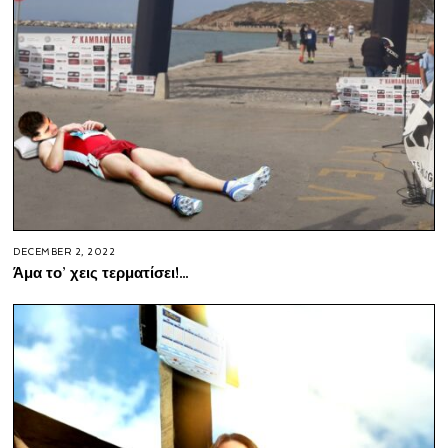
DECEMBER 2, 2022
Άμα το’ χεις τερματίσει!…