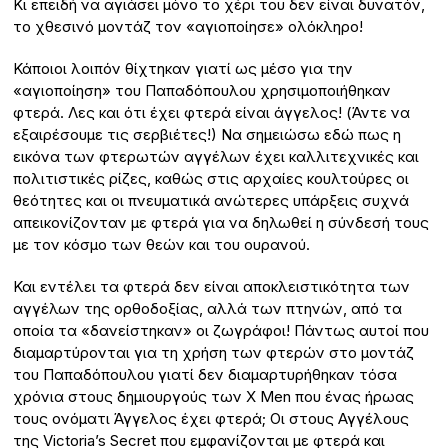
Κι επειδή να αγιάσει μόνο το χέρι του δεν είναι δυνατόν,
το χθεσινό μοντάζ τον «αγιοποίησε» ολόκληρο!
Κάποιοι λοιπόν θίχτηκαν γιατί ως μέσο για την
«αγιοποίηση» του Παπαδόπουλου χρησιμοποιήθηκαν
φτερά. Λες και ότι έχει φτερά είναι άγγελος! (Άντε να
εξαιρέσουμε τις σερβιέτες!) Να σημειώσω εδώ πως η
εικόνα των φτερωτών αγγέλων έχει καλλιτεχνικές και
πολιτιστικές ρίζες, καθώς στις αρχαίες κουλτούρες οι
θεότητες και οι πνευματικά ανώτερες υπάρξεις συχνά
απεικονίζονταν με φτερά για να δηλωθεί η σύνδεσή τους
με τον κόσμο των θεών και του ουρανού.
Και εντέλει τα φτερά δεν είναι αποκλειστικότητα των
αγγέλων της ορθοδοξίας, αλλά των πτηνών, από τα
οποία τα «δανείστηκαν» οι ζωγράφοι! Πάντως αυτοί που
διαμαρτύρονται για τη χρήση των φτερών στο μοντάζ
του Παπαδόπουλου γιατί δεν διαμαρτυρήθηκαν τόσα
χρόνια στους δημιουργούς των Χ Μen που ένας ήρωας
τους ονόματι Άγγελος έχει φτερά; Οι στους Αγγέλους
της Victoria’s Secret που εμφανίζονται με φτερά και