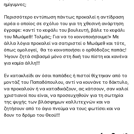
ημίγυμνες;
Περισσότερο εντύπωση πάντως προκαλεί η αντίδραση
ιερέα ο οποίος σε σχόλιο του για τη χθεσινή ανάρτηση
έγραψε: «αντί το κεφάλι του βουλευτή, βάλε το κεφάλι
του Μωάμεθ! Τολμάς; Για να το κοινοποιήσουμε!» Με
άλλα λόγια προκαλεί να σατιριστεί ο Μωάμεθ και τότε,
όπως ομολογεί, θα το κοινοποιήσει ο ορθόδοξος παπάς!
Ήγουν ζητά σεβασμό μόνο στη δική του πίστη και κανένα
για καμία άλλη!!!
Εν κατακλείδι αν όσοι παπάδες ή πιστοί θίχτηκαν από το
μοντάζ του Παπαδόπουλου, αντί να κουνάνε το δάκτυλο,
να προκαλούν ή να καταδικάζουν, ας κάτσουν, σαν καλοί
χριστιανοί που είναι, να προσευχηθούν για τη σωτηρία
της ψυχής των βλάσφημων καλλιτεχνών και να
ζητήσουν από το άγιο πνεύμα να τους φωτίσει και να
δουν το δρόμο του Θεού!!!