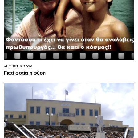
AUGUST 6, 2026
Γιατί φταίει η φύση