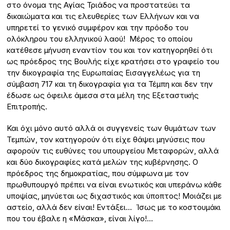
στο όνομα της Αγίας Τριάδος να προστατεύει τα
δικαιώματα και τις ελευθερίες των Ελλήνων και να
υπηρετεί το γενικό συμφέρον και την πρόοδο του
ολόκληρου του ελληνικού λαού! Μέρος το οποίου
κατέθεσε μήνυση εναντίον του και τον κατηγορηθεί ότι
ως πρόεδρος της Βουλής είχε κρατήσει στο γραφείο του
την δικογραφία της Ευρωπαίας Εισαγγελέως για τη
σύμβαση 717 και τη δικογραφία για τα Τέμπη και δεν την
έδωσε ως όφειλε άμεσα στα μέλη της Εξεταστικής
Επιτροπής.
Και όχι μόνο αυτό αλλά οι συγγενείς των θυμάτων των
Τεμπών, τον κατηγορούν ότι είχε θάψει μηνύσεις που
αφορούν τις ευθύνες του υπουργείου Μεταφορών, αλλά
και δύο δικογραφίες κατά μελών της κυβέρνησης. Ο
πρόεδρος της δημοκρατίας, που σύμφωνα με τον
πρωθυπουργό πρέπει να είναι ενωτικός και υπεράνω κάθε
υποψίας, μηνύεται ως διχαστικός και ύποπτος! Μοιάζει με
αστείο, αλλά δεν είναι! Εντάξει… Ίσως με το κοστουμάκι
που του έβαλε η «Μάσκα», είναι λίγο!…