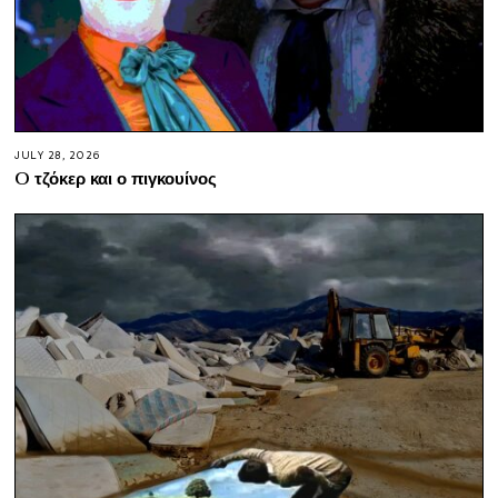
JULY 28, 2026
O τζόκερ και ο πιγκουίνος