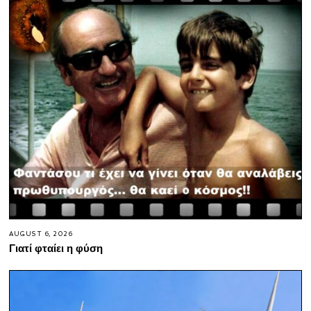
AUGUST 6, 2026
Γιατί φταίει η φύση