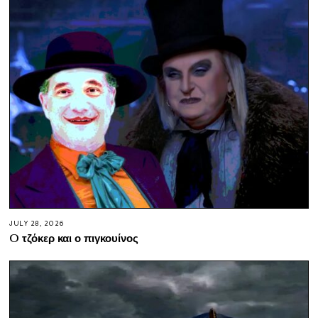
JULY 28, 2026
O τζόκερ και ο πιγκουίνος