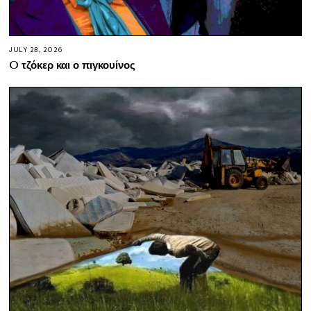
JULY 28, 2026
O τζόκερ και ο πιγκουίνος