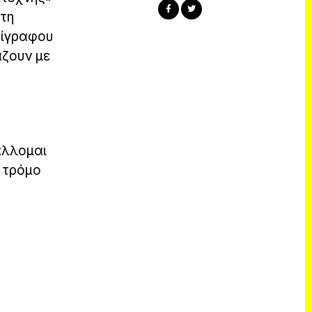
Στη
τίγραφου
άζουν με
άλλομαι
 τρόμο