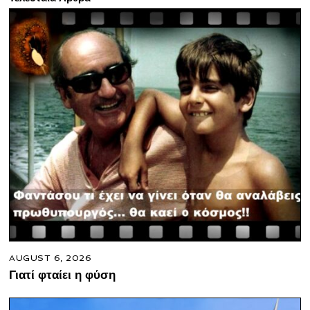
AUGUST 6, 2026
Γιατί φταίει η φύση