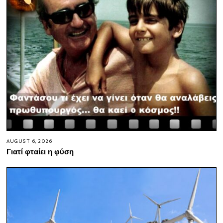
AUGUST 6, 2026
Γιατί φταίει η φύση