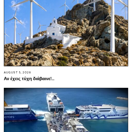
AUGUST 5, 2026
Αν έχεις τύχη διάβαινε!…