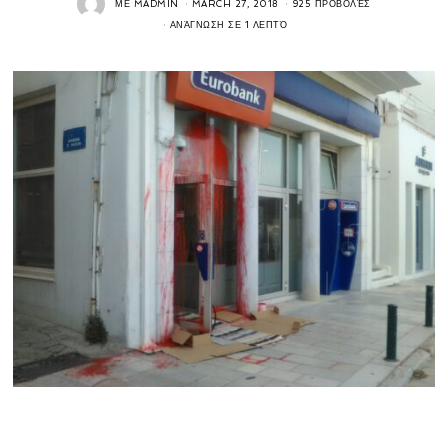
ΜΕ
MADMIN
MARCH 27, 2018
925 ΠΡΟΒΟΛΈΣ
ΑΝΆΓΝΩΣΗ ΣΕ 1 ΛΕΠΤΌ