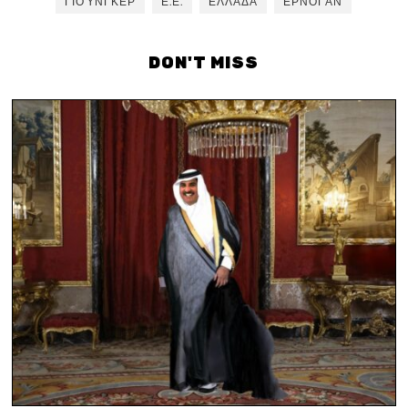
ΓΙΟΎΝΓΚΕΡ
Ε.Ε.
ΕΛΛΆΔΑ
ΕΡΝΟΓΆΝ
DON'T MISS