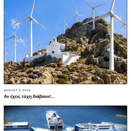
AUGUST 5, 2026
Αν έχεις τύχη διάβαινε!…