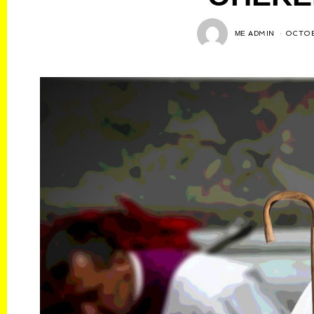
ΜΕ
ADMIN
OCTOB