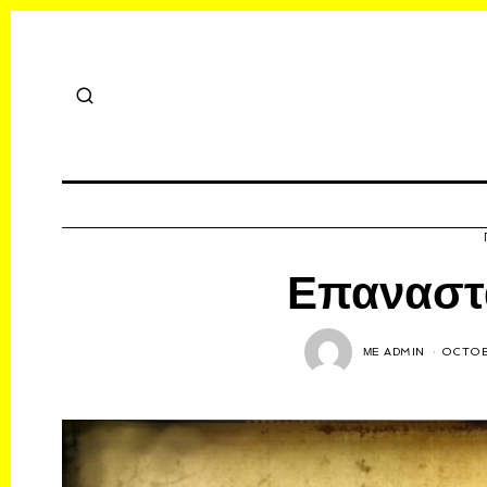
Επαναστά
ΜΕ
ADMIN
OCTOB