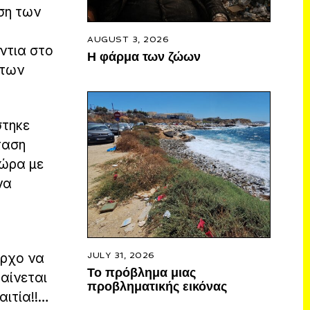
ση των
AUGUST 3, 2026
ντια στο
Η φάρμα των ζώων
 των
στηκε
ταση
τώρα με
να
JULY 31, 2026
αρχο να
Το πρόβλημα μιας
φαίνεται
προβληματικής εικόνας
αιτία!!…