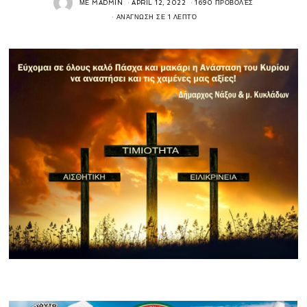
ΜΕ
MADMIN
APRIL 12, 2022
1690 ΠΡΟΒΟΛΈΣ
ΑΝΆΓΝΩΣΗ ΣΕ 1 ΛΕΠΤΌ