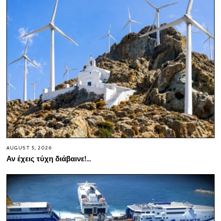
AUGUST 5, 2026
Αν έχεις τύχη διάβαινε!…