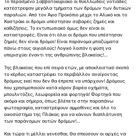
Το περασμένο Σαββατοκύριακο οι θυελλώδεις νοτιάδες
κατέστρεψαν μεγάλα τμήματα των δρόμων των δυτικών
παραλιών. Από τον Άγιο Προκόπιο μέχρι το Αλυκό και το
Καστράκι οι δρόμοι υπέστησαν σοβαρές ζημιές και
καθιζήσεις. Το εντυπωσιακό όμως δεν είναι οι
καταστροφές. Είναι ότι όλοι οι δρόμοι που υπέστησαν
ζημιές δεν είναι δρόμοι! Είναι παράνομα μπαζώματα
πάνω στους αιγιαλούς! Λογικό λοιπόν η φύση να
υπερισχύει έναντι της ανθρώπινης βλακείας!…
Της βλακείας που επί σειρά ετών, με αποκλειστικό σκοπό
το κέρδος καταστρέφει το περιβάλλον ανοίγοντας
δρόμους εκεί που δεν θα έπρεπε να υπάρχουν! Δρόμους
που χρησιμοποιούν κατά κόρον βαρέα οχήματα,
μπουλντόζες, λεωφορεία και φορτηγά! Φορτηγά που
ακόμα και σήμερα, όπως βλέπετε στην παραπάνω
φωτογραφία, καταστρέφουν αμμοθίνες και όλο το
οικοσύστημα της Πλάκας για να κάνουν διαπλάτυνση
των παράνομων αυτών δρόμων!…
Και τώρα τι μέλλει γενέσθαι; Θα σπεύσουν οι αρχές να