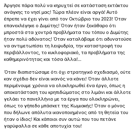
Άργησε πάρα πολύ να κηρυχτεί σε κατάσταση εκτάκτου
ανάγκης το νησί μας! Τώρα πλέον είναι αργά! Αυτό
έπρεπε να έχει γίνει από τον Οκτώβριο του 2023! Όταν
επανεκλέγηκε ο Δυμύτης! Όταν ήταν ξεκάθαρο ότι
μπροστά στα χοντρά προβλήματα του τόπου ο Δυμύτης
ήταν πολύ αδύνατος! Όταν καταλάβαμε ότι αδυνατούσε
να αντιμετωπίσει τη λειψυδρία, την καταστροφή του
περιβάλλοντος, το κυκλοφοριακό, τα προβλήματα της
καθημερινότητας και τόσα άλλα!…
Όταν διαπιστώσαμε ότι όχι στρατηγικό σχεδιασμό, ούτε
καν σχέδιο δεν είναι ικανός να κάνει! Όταν άλλοτε
περιμένουμε χρόνια να ολοκληρωθεί ένα έργο, όπως η
αποκατάσταση του κρηπιδώματος στο λιμάνι και άλλοτε
γελάει το πανελλήνιο με τα έργα που ολοκληρώνει,
όπως το γήπεδο μπάσκετ της Κωμιακής! Όταν ο μόνος
που δήλωνε απόλυτα ικανοποιημένος από τη θητεία του
ήταν ο ίδιος! Και κάποιοι συν αυτώ που του πετάνε
γαρύφαλλα σε κάθε αποτυχία του!