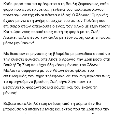
Κάθε φορά που τα πράγματα στη Βουλή ξεφεύγουν, κάθε
φορά που αναδεικνύεται η ένδεια του πολιτικού λόγου,
πρωταγωνιστής είναι πάντα ο ίδιος! Ο Άδωνις! Ομηρικές
έχουν μείνει στη μνήμη οι μάχες του με τον Πολάκη που
επί σειρά ετών απειλούσε ο ένας τον άλλο με εξόντωση!
Και τώρα νέες περιπέτειες αυτή τη φορά με τη Ζωή!
Απειλεί πάλι ο ένας τον άλλο με εξόντωση, αυτή τη φορά
μέσω μηνύσεων!…
Με δεκαπέντε μηνύσεις τη βδομάδα με μοναδικό σκοπό να
την κλείσει φυλακή, απείλησε ο Άδωνις την Ζωή μέσα στη
Βουλή! Τη Ζωή που έχει ήδη κάνει μήνυση τον Άδωνι!
Μάλιστα σύμφωνα με τον Άδωνι ένας φίλος του
αστυνομικός τον πήρε τηλέφωνο να τον ενημερώσει πως
το προηγούμενο βράδυ η Ζωή πήγε λίγο πριν τα
μεσάνυχτα, φορώντας μια ρόμπα, και του έκανε τη
μήνυση!
Βέβαια καταλληλότερη ένδυση από τη ρόμπα δεν θα
μπορούσε να υπάρχει! Μιας και εκτός που τη Ζωή που την