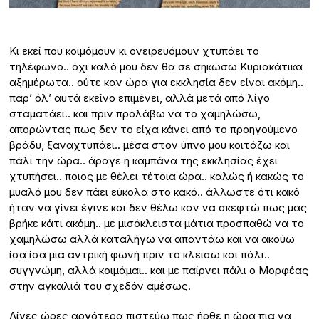
Κι εκεί που κοιμόμουν κι ονειρευόμουν χτυπάει το
τηλέφωνο.. όχι καλό μου δεν θα σε σηκώσω Κυριακάτικα
αξημέρωτα.. ούτε καν ώρα για εκκλησία δεν είναι ακόμη..
παρ’ όλ’ αυτά εκείνο επιμένει, αλλά μετά από λίγο
σταματάει.. και πριν προλάβω να το χαμηλώσω,
απορώντας πως δεν το είχα κάνει από το προηγούμενο
βράδυ, ξαναχτυπάει.. μέσα στον ύπνο μου κοιτάζω και
πάλι την ώρα.. άραγε η καμπάνα της εκκλησίας έχει
χτυπήσει.. ποιος με θέλει τέτοια ώρα.. καλώς ή κακώς το
μυαλό μου δεν πάει εύκολα στο κακό.. άλλωστε ότι κακό
ήταν να γίνει έγινε και δεν θέλω καν να σκεφτώ πως μας
βρήκε κάτι ακόμη.. με μισόκλειστα μάτια προσπαθώ να το
χαμηλώσω αλλά καταλήγω να απαντάω και να ακούω
ίσα ίσα μια αντρική φωνή πριν το κλείσω και πάλι..
συγγνώμη, αλλά κοιμάμαι.. και με παίρνει πάλι ο Μορφέας
στην αγκαλιά του σχεδόν αμέσως.
Λίγες ώρες αργότερα πιστεύω πως ήρθε η ώρα πια να