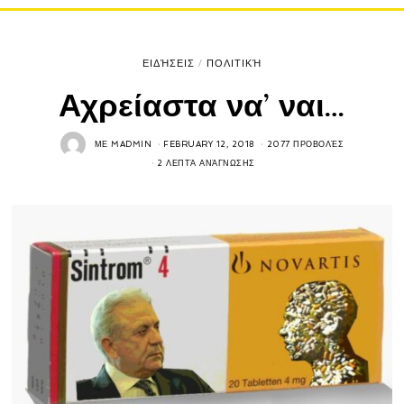
ΕΙΔΉΣΕΙΣ
/
ΠΟΛΙΤΙΚΉ
Αχρείαστα να’ ναι…
ΜΕ
MADMIN
FEBRUARY 12, 2018
2077 ΠΡΟΒΟΛΈΣ
2 ΛΕΠΤΆ ΑΝΆΓΝΩΣΗΣ