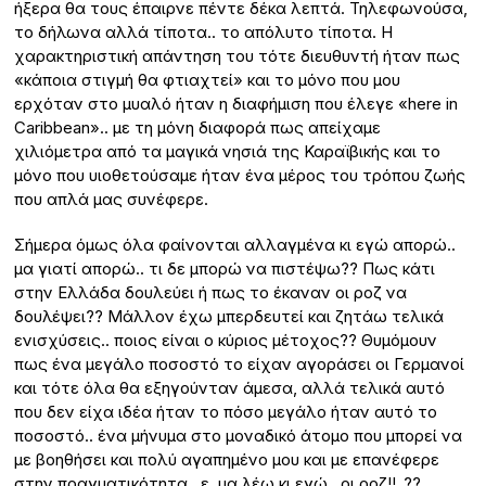
ήξερα θα τους έπαιρνε πέντε δέκα λεπτά. Τηλεφωνούσα,
το δήλωνα αλλά τίποτα.. το απόλυτο τίποτα. Η
χαρακτηριστική απάντηση του τότε διευθυντή ήταν πως
«κάποια στιγμή θα φτιαχτεί» και το μόνο που μου
ερχόταν στο μυαλό ήταν η διαφήμιση που έλεγε «here in
Caribbean».. με τη μόνη διαφορά πως απείχαμε
χιλιόμετρα από τα μαγικά νησιά της Καραϊβικής και το
μόνο που υιοθετούσαμε ήταν ένα μέρος του τρόπου ζωής
που απλά μας συνέφερε.
Σήμερα όμως όλα φαίνονται αλλαγμένα κι εγώ απορώ..
μα γιατί απορώ.. τι δε μπορώ να πιστέψω?? Πως κάτι
στην Ελλάδα δουλεύει ή πως το έκαναν οι ροζ να
δουλέψει?? Μάλλον έχω μπερδευτεί και ζητάω τελικά
ενισχύσεις.. ποιος είναι ο κύριος μέτοχος?? Θυμόμουν
πως ένα μεγάλο ποσοστό το είχαν αγοράσει οι Γερμανοί
και τότε όλα θα εξηγούνταν άμεσα, αλλά τελικά αυτό
που δεν είχα ιδέα ήταν το πόσο μεγάλο ήταν αυτό το
ποσοστό.. ένα μήνυμα στο μοναδικό άτομο που μπορεί να
με βοηθήσει και πολύ αγαπημένο μου και με επανέφερε
στην πραγματικότητα.. ε, μα λέω κι εγώ.. οι ροζ!!..??