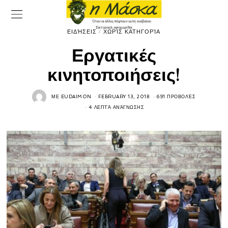
ΕΙΔΉΣΕΙΣ
/
ΧΩΡΊΣ ΚΑΤΗΓΟΡΊΑ
Εργατικές
κινητοποιήσεις!
ΜΕ
EUDAIMON
FEBRUARY 13, 2018
691 ΠΡΟΒΟΛΈΣ
4 ΛΕΠΤΆ ΑΝΆΓΝΩΣΗΣ