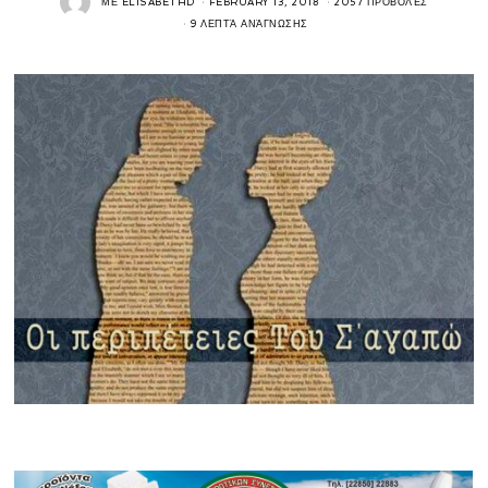
ΜΕ
ELISABETHD
FEBRUARY 13, 2018
2057 ΠΡΟΒΟΛΈΣ
9 ΛΕΠΤΆ ΑΝΆΓΝΩΣΗΣ