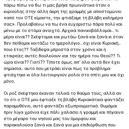
πάρω πίσω να δω τι μας βρήκε πρωινιάτικα όταν ο
κυριούλης στην άλλη άκρη της γραμμής με αποστομώνει
«από τον ΟΤΕ είμαστε, την φτιάξαμε τη βλάβη καλημέρα
σας». Προλαβαίνω να πω ένα ευχαριστώ πάρα πολύ και
μένω με το στόμα ανοιχτό. Αρχικά πανικοβάλλομαι.. τι
μέρα είναι?? Σκέφτομαι και ρωτάω ξανά και ξανά κι όταν
δεν πείθομαι κοιτάζω το ημερολόγιο.. όχι είναι Κυριακή..
ποιο έτος?? Ταξίδεψα μπροστά στον χρόνο και η
εταιρείες αυτές δουλεύουν και την ημέρα του Θεού?? Τι
ώρα είναι?? Γιατί?? Τίποτε όμως απ’ όλα αυτά δεν έχει
σημασία.. αυτό που μετράει είναι πως το πρόβλημα
φτιάχτηκε κι όλα λειτουργούν ρολόι στο σπίτι μου και όχι
μόνο.
Οι ροζ σκέφτηκα έκαναν τελικά το θαύμα τους, αλλά αν
το ότι ο ΟΤΕ μου έφτιαξε τη βλάβη Κυριακάτικα φαντάζει
παραμυθένιο, αυτό φαντάζει εξωπραγματικό. Θυμάμαι
πριν λίγα χρόνια είχε πάλι χαλάσει η γραμμή και πήγαινα
στο μέγαρο του νησιού μας του όμορφου και
παρακαλούσα ξανά και ξανά για μια επιδιόρθωση που