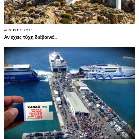
AUGUST 5, 2026
Αν έχεις τύχη διάβαινε!…