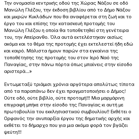
Την ονομασία κεντρικής οδού της Χώρας Νάξου σε οδό
Μανώλη Γλέζου, την έκδοση βιβλίου από το Δήμο Νάξου
και μικρών Κυκλάδων που θα αναφέρεται στη ζωή και το
έργο του και επίσης την κατασκευή προτομής του
Μανώλη Γλέζου η οποία θα τοποθετηθεί στη γενέτειρα
του, την Απείρανθο. Όλα αυτά εκτελέστηκαν αισίως
ακόμα και το θέμα της προτομής έχει εκτελεστεί ήδη εδώ
και καιρό. Μάλιστα ήμουν παρών στα εγκαίνια της
τοποθέτησης της προτομής του στον Ιερό Ναό της
Παναγίας, στην πάνω πόρτα όπως μπαίνεις στην είσοδο
αριστερά…»
Εντωμεταξύ τριάμισι χρόνια αργότερα απολύτως τίποτα
από τα παραπάνω δεν έχει πραγματοποιήσει ο Δήμος!
Ούτε οδό, ούτε βιβλίο, ούτε προτομή!!! Μια μαρμάρινη
επιγραφή μπήκε στην είσοδο της Παναγίας κι αυτή με
πρωτοβουλία του εκκλησιαστικού συμβουλίου!! Εκθέτει ο
Ορφανός την ανυπαρξία έργου της δημοτικής αρχής και
εκθέτει το δήμαρχο που για μια ακόμα φορά τον βγάζει
ψεύτη!!!