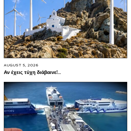
AUGUST 5, 2026
Αν έχεις τύχη διάβαινε!…