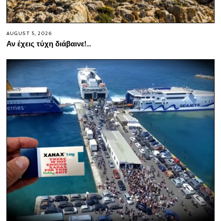
AUGUST 5, 2026
Αν έχεις τύχη διάβαινε!…