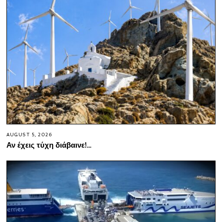
AUGUST 5, 2026
Αν έχεις τύχη διάβαινε!…