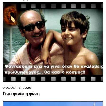
AUGUST 6, 2026
Γιατί φταίει η φύση