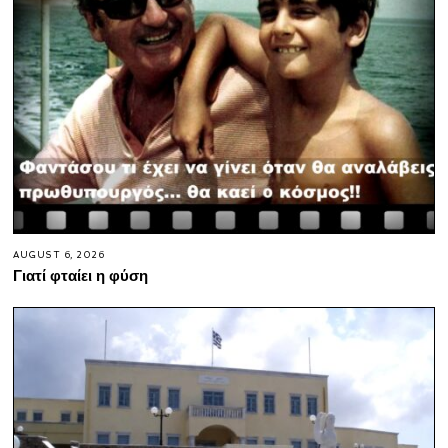
AUGUST 6, 2026
Γιατί φταίει η φύση