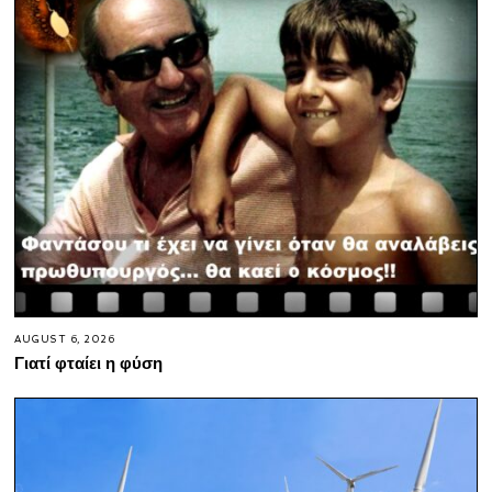
AUGUST 6, 2026
Γιατί φταίει η φύση