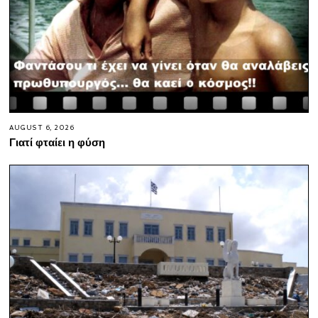
AUGUST 6, 2026
Γιατί φταίει η φύση