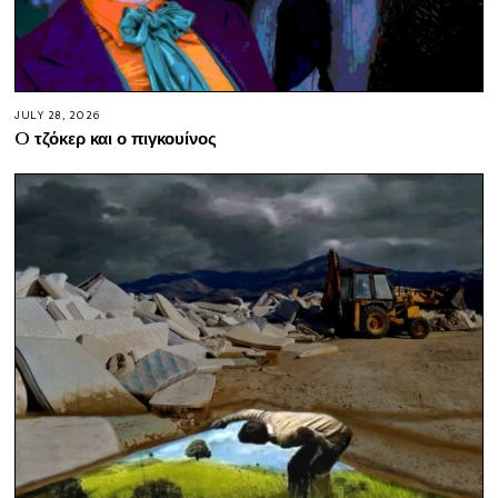
JULY 28, 2026
O τζόκερ και ο πιγκουίνος