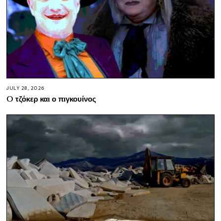
JULY 28, 2026
O τζόκερ και ο πιγκουίνος