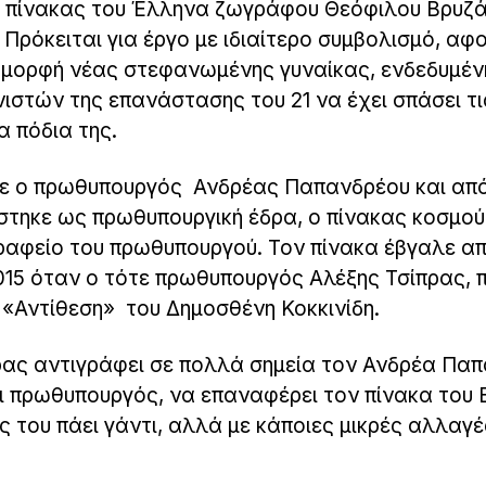
 πίνακας του Έλληνα ζωγράφου Θεόφιλου Βρυζά
Πρόκειται για έργο με ιδιαίτερο συμβολισμό, αφ
η μορφή νέας στεφανωμένης γυναίκας, ενδεδυμέν
στών της επανάστασης του 21 να έχει σπάσει τι
α πόδια της.
σε ο πρωθυπουργός Ανδρέας Παπανδρέου και από
στηκε ως πρωθυπουργική έδρα, ο πίνακας κοσμού
ραφείο του πρωθυπουργού. Τον πίνακα έβγαλε α
15 όταν ο τότε πρωθυπουργός Αλέξης Τσίπρας, 
 «Αντίθεση» του Δημοσθένη Κοκκινίδη.
ρας αντιγράφει σε πολλά σημεία τον Ανδρέα Πα
ι πρωθυπουργός, να επαναφέρει τον πίνακα του
ος του πάει γάντι, αλλά με κάποιες μικρές αλλαγ