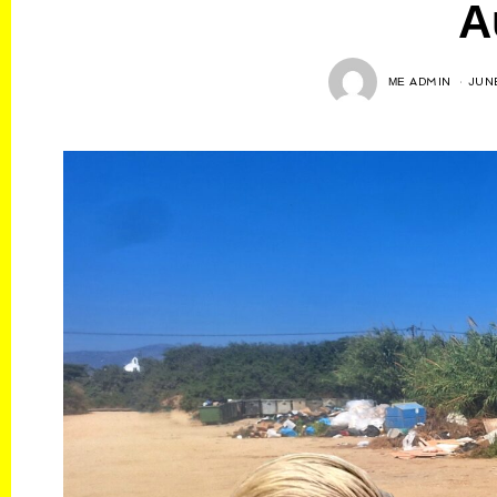
Α
ΜΕ
ADMIN
JUN