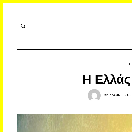
Π
Η Ελλάς
ΜΕ
ADMIN
JUN