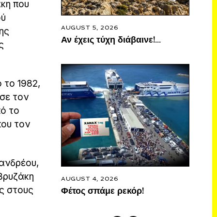
κη που
ού
AUGUST 5, 2026
ης
Αν έχεις τύχη διάβαινε!…
ς
 το 1982,
σε τον
πό το
που τον
πανδρέου,
 Βρυζάκη
AUGUST 4, 2026
ές στους
Φέτος σπάμε ρεκόρ!