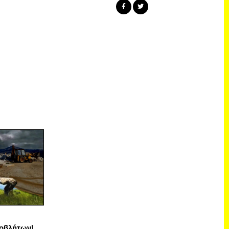
οβλήτων!