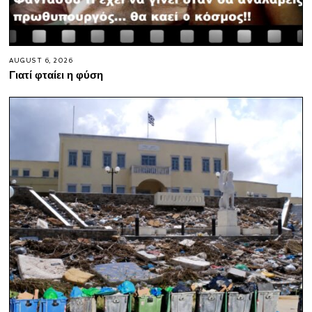
AUGUST 6, 2026
Γιατί φταίει η φύση