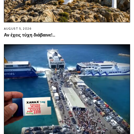
AUGUST 5, 2026
Αν έχεις τύχη διάβαινε!…