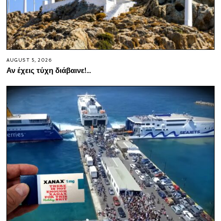
AUGUST 5, 2026
Αν έχεις τύχη διάβαινε!…