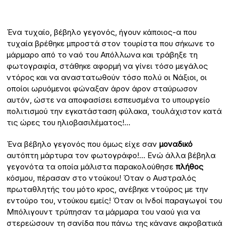
Ένα τυχαίο, βέβηλο γεγονός, ήγουν κάποιος-α που
τυχαία βρέθηκε μπροστά στον τουρίστα που σήκωνε το
μάρμαρο από το ναό του Απόλλωνα και τράβηξε τη
φωτογραφία, στάθηκε αφορμή να γίνει τόσο μεγάλος
ντόρος και να αναστατωθούν τόσο πολύ οι Νάξιοι, οι
οποίοι ωρυόμενοι φώναξαν άρον άρον σταύρωσον
αυτόν, ώστε να αποφασίσει εσπευσμένα το υπουργείο
πολιτισμού την εγκατάσταση φύλακα, τουλάχιστον κατά
τις ώρες του ηλιοβασιλέματος!…
Ένα βέβηλο γεγονός που όμως είχε σαν
μοναδικό
αυτόπτη μάρτυρα τον φωτογράφο!… Ενώ άλλα βέβηλα
γεγονότα τα οποία μάλιστα παρακολούθησε
πλήθος
κόσμου, πέρασαν στο ντούκου! Όταν ο Αυστραλός
πρωταθλητής του μότο κρος, ανέβηκε ντούρος με την
εντούρο του, ντούκου εμείς! Όταν οι Ινδοί παραγωγοί του
Μπόλιγουντ τρύπησαν τα μάρμαρα του ναού για να
στερεώσουν τη σανίδα που πάνω της κάνανε ακροβατικά