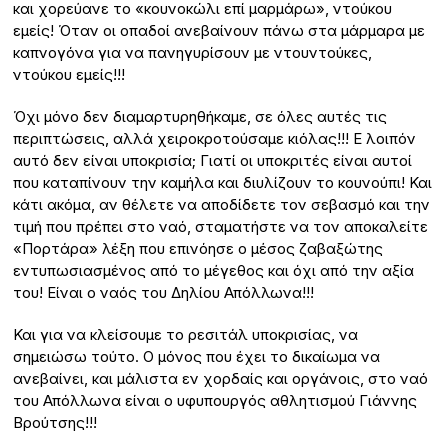
και χορεύανε το «κουνοκώλι επί μαρμάρω», ντούκου
εμείς! Όταν οι οπαδοί ανεβαίνουν πάνω στα μάρμαρα με
καπνογόνα για να πανηγυρίσουν με ντουντούκες,
ντούκου εμείς!!!
Όχι μόνο δεν διαμαρτυρηθήκαμε, σε όλες αυτές τις
περιπτώσεις, αλλά χειροκροτούσαμε κιόλας!!! Ε λοιπόν
αυτό δεν είναι υποκρισία; Γιατί οι υποκριτές είναι αυτοί
που καταπίνουν την καμήλα και διυλίζουν το κουνούπι! Και
κάτι ακόμα, αν θέλετε να αποδίδετε τον σεβασμό και την
τιμή που πρέπει στο ναό, σταματήστε να τον αποκαλείτε
«Πορτάρα» λέξη που επινόησε ο μέσος ζαβαξώτης
εντυπωσιασμένος από το μέγεθος και όχι από την αξία
του! Είναι ο ναός του Δηλίου Απόλλωνα!!!
Και για να κλείσουμε το ρεσιτάλ υποκρισίας, να
σημειώσω τούτο. Ο μόνος που έχει το δικαίωμα να
ανεβαίνει, και μάλιστα εν χορδαίς και οργάνοις, στο ναό
του Απόλλωνα είναι ο υφυπουργός αθλητισμού Γιάννης
Βρούτσης!!!