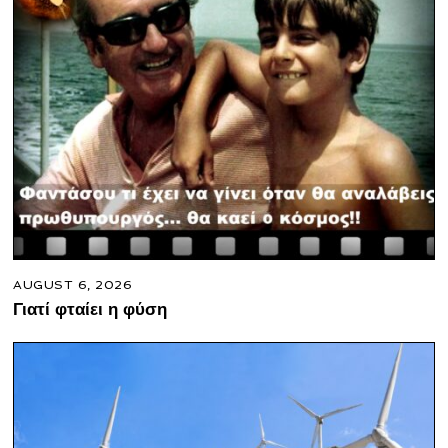
AUGUST 6, 2026
Γιατί φταίει η φύση