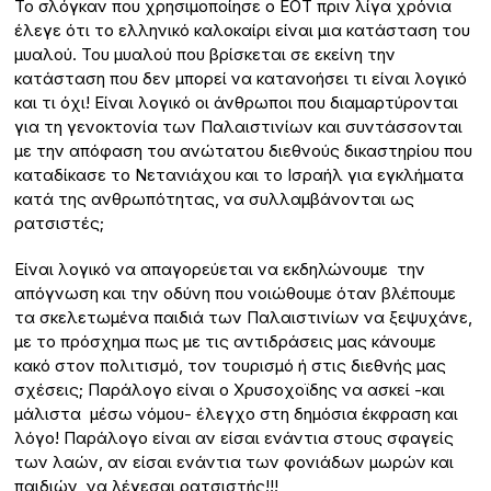
Το σλόγκαν που χρησιμοποίησε ο ΕΟΤ πριν λίγα χρόνια
έλεγε ότι το ελληνικό καλοκαίρι είναι μια κατάσταση του
μυαλού. Του μυαλού που βρίσκεται σε εκείνη την
κατάσταση που δεν μπορεί να κατανοήσει τι είναι λογικό
και τι όχι! Είναι λογικό οι άνθρωποι που διαμαρτύρονται
για τη γενοκτονία των Παλαιστινίων και συντάσσονται
με την απόφαση του ανώτατου διεθνούς δικαστηρίου που
καταδίκασε το Νετανιάχου και το Ισραήλ για εγκλήματα
κατά της ανθρωπότητας, να συλλαμβάνονται ως
ρατσιστές;
Είναι λογικό να απαγορεύεται να εκδηλώνουμε την
απόγνωση και την οδύνη που νοιώθουμε όταν βλέπουμε
τα σκελετωμένα παιδιά των Παλαιστινίων να ξεψυχάνε,
με το πρόσχημα πως με τις αντιδράσεις μας κάνουμε
κακό στον πολιτισμό, τον τουρισμό ή στις διεθνής μας
σχέσεις; Παράλογο είναι ο Χρυσοχοϊδης να ασκεί -και
μάλιστα μέσω νόμου- έλεγχο στη δημόσια έκφραση και
λόγο! Παράλογο είναι αν είσαι ενάντια στους σφαγείς
των λαών, αν είσαι ενάντια των φονιάδων μωρών και
παιδιών, να λέγεσαι ρατσιστής!!!