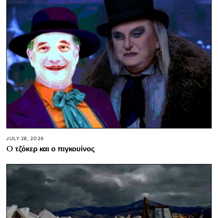
JULY 28, 2026
O τζόκερ και ο πιγκουίνος