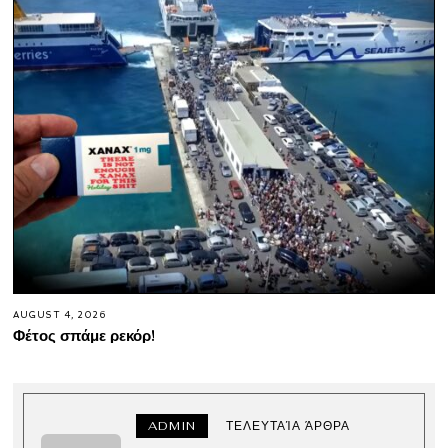
AUGUST 4, 2026
Φέτος σπάμε ρεκόρ!
ADMIN
ΤΕΛΕΥΤΑΊΑ ΆΡΘΡΑ