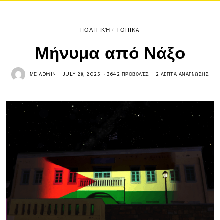
ΠΟΛΙΤΙΚΉ
/
ΤΟΠΙΚΆ
Μήνυμα από Νάξο
ΜΕ
ADMIN
JULY 28, 2025
3642 ΠΡΟΒΟΛΈΣ
2 ΛΕΠΤΆ ΑΝΆΓΝΩΣΗΣ