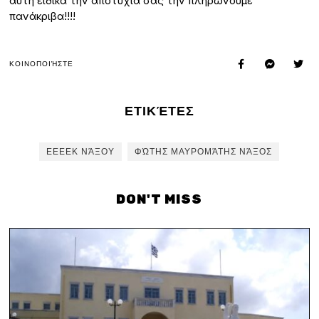
αυτή ειδικά την αποτυχία σας την πληρώνουμε
πανάκριβα!!!!
ΚΟΙΝΟΠΟΙΉΣΤΕ
ΕΤΙΚΈΤΕΣ
ΕΕΕΕΚ ΝΆΞΟΥ
ΦΏΤΗΣ ΜΑΥΡΟΜΆΤΗΣ ΝΆΞΟΣ
DON'T MISS