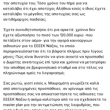
την αποτυχία του; Τόσο χρόνο του πήρε για να
καταλάβει ότι έχει αποτύχει; Αλήθεια εσείς ο ίδιος έχετε
καταλάβει το μέγεθος της αποτυχίας σας ως
αντιδήμαρχος παιδείας;
Έχετε συνειδητοποιήσει ότι για αρκετά χρόνια δεν
έχετε αξιοποιήσει το ποσό των 120.000 ευρώ -που
πετάξατε στον αέρα- για την αγορά καινούργιων
αιθουσών για το ΕΕΕΕΚ Νάξου, το οποίο
περηφανευόσασταν ότι το βάψατε πλήρως πριν λίγους
μήνες; Πώς είναι δυνατόν να γίνει ανεκτό να προσπαθεί
ο Δυμύτης ανεπιτυχώς επί τρία και χρόνια να μετατρέψει
την αποθήκη σε βρεφονηπιακό σταθμό και στο τέλος να
πληρώνουμε εμείς το λογαριασμό;
Σας ρωτώ, γιατί εσείς κ. Μαυρομάτη γνωρίζετε καλά
από αποτυχημένες προσπάθειες αν κρίνουμε από τις
προσπάθειες σας να αποκαταστήσετε τις αίθουσες του
ΕΕΕΕΚ Νάξου ή ακόμα καλύτερα από το να σχεδιάσετε το
master plan για την αντιμετώπιση της λειψυδρίας, που