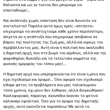
θάλασσα και ως εκ τούτου δεν μπορούμε να
επεκταθούμε!…
Και ανάπτυξη χωρίς επέκταση δεν είναι δυνατόν να
συντελεστεί! Παρόλα αυτά όμως εμείς –απτόητοι-
επιχειρούμε να αναπτυχτούμε κάθε χρόνο περισσότερο,
άσχετα αν η ανάπτυξη που επιχειρούμε αποβαίνει σε
βάρος της ποιότητας της ζωή μας, αλλά και κυρίως του
περιβάλλοντος μας. Αυτή είναι η πολιτική που ακολουθεί
η δημοτική αρχή, που στο βωμό του κέρδους, αλλά και της
ψηφοθηρίας θυσιάζει και τα τελευταία κομμάτια της
φυσικής ομορφιάς του τόπου μας!…
Η δημοτική αρχή που υπερηφανεύεται ότι είναι η μόνη που
έχει σχεδιασμό και όραμα!… Όσο αφορά τον σχεδιασμό
είδαμε φέτος τα προβλήματα που μας ταλαιπωρούν
τόσα χρόνια, όχι μόνο δεν λύθηκαν, αλλά διογκώθηκαν!
Κυκλοφοριακό, πάρκινγκ, σκουπίδια έκαναν το φετινό
καλοκαίρι εφιαλτικό. Όσο για το όραμα της δημοτικής
αρχής, αυτό εικονίζεται παραπάνω! Με αυτά τα