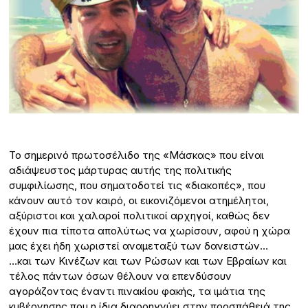
Το σημερινό πρωτοσέλιδο της «Μάσκας» που είναι
αδιάψευστος μάρτυρας αυτής της πολιτικής
συμφιλίωσης, που σηματοδοτεί τις «διακοπές», που
κάνουν αυτό τον καιρό, οι εικονιζόμενοι ατημέλητοι,
αξύριστοι και χαλαροί πολιτικοί αρχηγοί, καθώς δεν
έχουν πια τίποτα απολύτως να χωρίσουν, αφού η χώρα
μας έχει ήδη χωριστεί αναμεταξύ των δανειστών…
…και των Κινέζων και των Ρώσων και των Εβραίων και
τέλος πάντων όσων θέλουν να επενδύσουν
αγοράζοντας έναντι πινακίου φακής, τα ιμάτια της
κυβέρνησης που η ίδια διαρρηγνύει στην προσπάθειά της