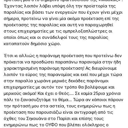
Έχοντας λοιπόν λάβει υπόψη όλη την προϊστορία της
παραλίας και βάσει των ενεργειών που έχουν γίνει μέχρι
σήμερα, προτείνω να γίνει μία ακόμα προέκταση επί της
προέκτασης της παραλίας και αυτή να παραχωρηθεί
στους επιχειρηματίες με τις ομπρελοξαπλώστρες οι
οποίοι όπως και οι συνάδελφοί τους της παραλίας
καταπατούν δημόσιο χώρο.
Έτσι κι αλλιώς η παράνομη προέκταση που προτείνω δεν
πρόκειται να προσδώσει παραπάνω παρανομία στην ήδη
χαρακτηρισμένη παράνομη προέκταση! Ας διευρύνουμε
λοιπόν το εύρος της παρανομίας και εκεί που μέχρι τώρα
στην παραλία χωράνε μερικές δεκάδες παράνομοι
επιχειρηματίες με αυτόν τον τρόπο θα βολέψουμε και
μερικούς ακόμα! Και έχει ο Θεός…. Σε καμία 25ρια χρόνια
πάλι το ξανασυζητάμε το θέμα… Τώρα αν κάποιοι πάρουν
την πρότασή μου στα αστεία, τους ενημερώνω πως η
προέκταση που παρουσιάζω είναι αντιγραφή από τις
όχθες του Σηκουάνα στο Παρίσι και επίσης τους
ενημερώνω πως το ΟΥΦΟ που βλέπει ολόκληρος ο