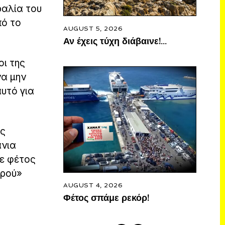
ραλία του
πό το
AUGUST 5, 2026
Αν έχεις τύχη διάβαινε!…
οι της
να μην
υτό για
ίς
άνια
με φέτος
ερού»
AUGUST 4, 2026
Φέτος σπάμε ρεκόρ!