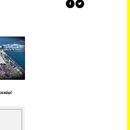
ρεκόρ!