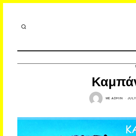
Καμπάν
ΜΕ
ADMIN
JULY