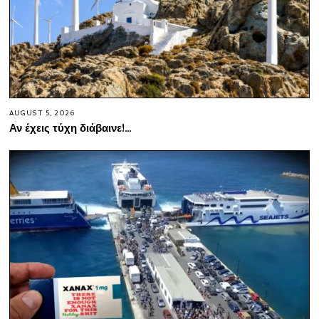
AUGUST 5, 2026
Αν έχεις τύχη διάβαινε!…