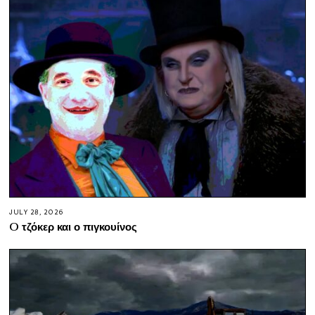
JULY 28, 2026
O τζόκερ και ο πιγκουίνος