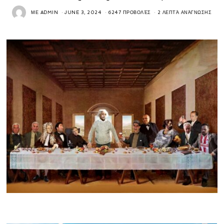
ΜΕ
ADMIN
JUNE 3, 2024
6247 ΠΡΟΒΟΛΈΣ
2 ΛΕΠΤΆ ΑΝΆΓΝΩΣΗΣ