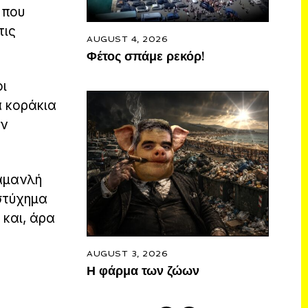
 που
τις
AUGUST 4, 2026
Φέτος σπάμε ρεκόρ!
οι
α κοράκια
αν
ραμανλή
στύχημα
 και, άρα
AUGUST 3, 2026
Η φάρμα των ζώων