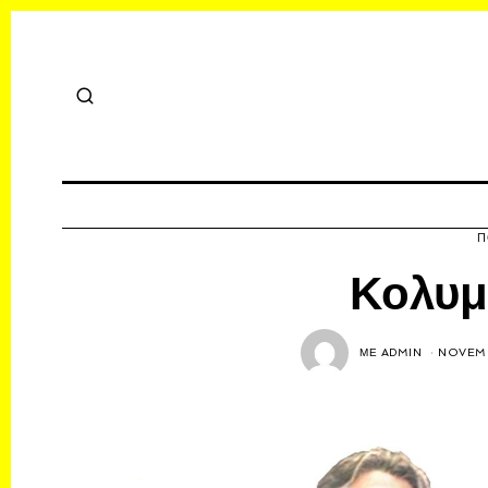
Π
Κολυμ
ΜΕ
ADMIN
NOVEMB