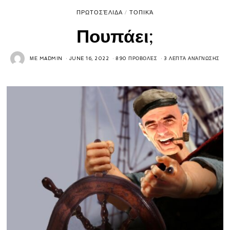
ΠΡΩΤΟΣΈΛΙΔΑ
/
ΤΟΠΙΚΆ
Πουπάει;
ΜΕ
MADMIN
JUNE 16, 2022
890 ΠΡΟΒΟΛΈΣ
3 ΛΕΠΤΆ ΑΝΆΓΝΩΣΗΣ