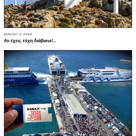
AUGUST 5, 2026
Αν έχεις τύχη διάβαινε!…