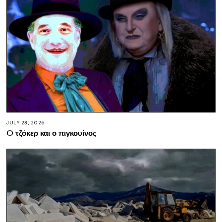
JULY 28, 2026
O τζόκερ και ο πιγκουίνος