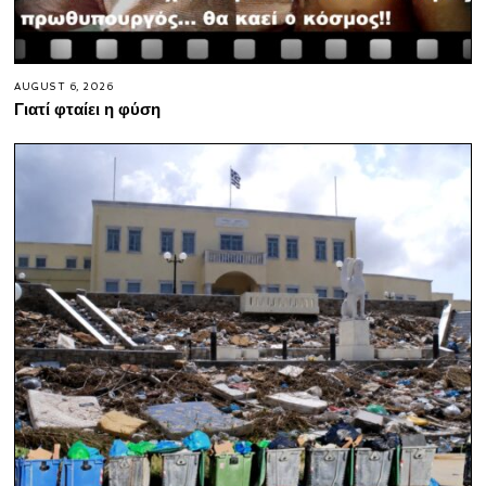
AUGUST 6, 2026
Γιατί φταίει η φύση