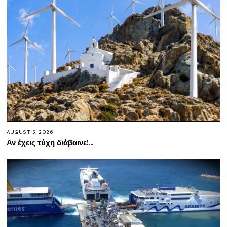
AUGUST 5, 2026
Αν έχεις τύχη διάβαινε!…