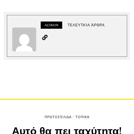
ADMIN
ΤΕΛΕΥΤΑΊΑ ΆΡΘΡΑ
ΠΡΩΤΟΣΈΛΙΔΑ
/
ΤΟΠΙΚΆ
Αυτό θα πει ταχύτητα!