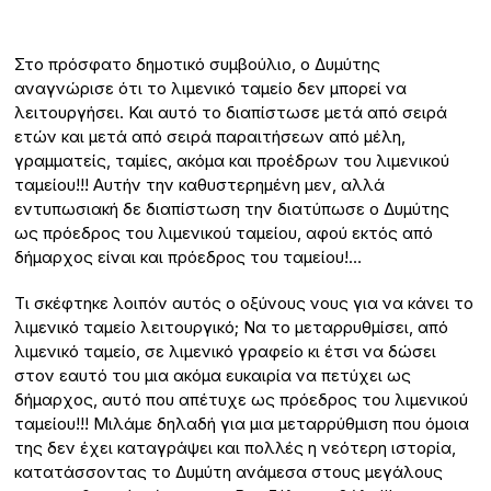
Στο πρόσφατο δημοτικό συμβούλιο, ο Δυμύτης
αναγνώρισε ότι το λιμενικό ταμείο δεν μπορεί να
λειτουργήσει. Και αυτό το διαπίστωσε μετά από σειρά
ετών και μετά από σειρά παραιτήσεων από μέλη,
γραμματείς, ταμίες, ακόμα και προέδρων του λιμενικού
ταμείου!!! Αυτήν την καθυστερημένη μεν, αλλά
εντυπωσιακή δε διαπίστωση την διατύπωσε ο Δυμύτης
ως πρόεδρος του λιμενικού ταμείου, αφού εκτός από
δήμαρχος είναι και πρόεδρος του ταμείου!…
Τι σκέφτηκε λοιπόν αυτός ο οξύνους νους για να κάνει το
λιμενικό ταμείο λειτουργικό; Να το μεταρρυθμίσει, από
λιμενικό ταμείο, σε λιμενικό γραφείο κι έτσι να δώσει
στον εαυτό του μια ακόμα ευκαιρία να πετύχει ως
δήμαρχος, αυτό που απέτυχε ως πρόεδρος του λιμενικού
ταμείου!!! Μιλάμε δηλαδή για μια μεταρρύθμιση που όμοια
της δεν έχει καταγράψει και πολλές η νεότερη ιστορία,
κατατάσσοντας το Δυμύτη ανάμεσα στους μεγάλους