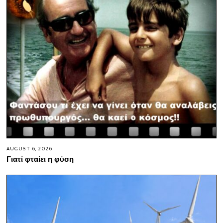
AUGUST 6, 2026
Γιατί φταίει η φύση