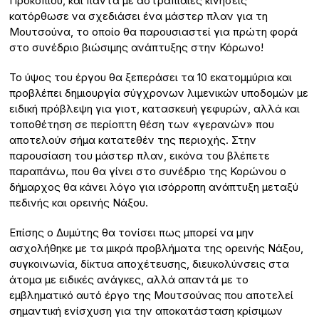
Προκοπίου, και πάντα με αστραπιαίες κινήσεις
κατόρθωσε να σχεδιάσει ένα μάστερ πλαν για τη
Μουτσούνα, το οποίο θα παρουσιαστεί για πρώτη φορά
στο συνέδριο βιώσιμης ανάπτυξης στην Κόρωνο!
Το ύψος του έργου θα ξεπεράσει τα 10 εκατομμύρια και
προβλέπει δημιουργία σύγχρονων λιμενικών υποδομών με
ειδική πρόβλεψη για γιοτ, κατασκευή γεφυρών, αλλά και
τοποθέτηση σε περίοπτη θέση των «γερανών» που
αποτελούν σήμα κατατεθέν της περιοχής. Στην
παρουσίαση του μάστερ πλαν, εικόνα του βλέπετε
παραπάνω, που θα γίνει στο συνέδριο της Κορώνου ο
δήμαρχος θα κάνει λόγο για ισόρροπη ανάπτυξη μεταξύ
πεδινής και ορεινής Νάξου.
Επίσης ο Δυμύτης θα τονίσει πως μπορεί να μην
ασχολήθηκε με τα μικρά προβλήματα της ορεινής Νάξου,
συγκοινωνία, δίκτυα αποχέτευσης, διευκολύνσεις στα
άτομα με ειδικές ανάγκες, αλλά απαντά με το
εμβληματικό αυτό έργο της Μουτσούνας που αποτελεί
σημαντική ενίσχυση για την αποκατάσταση κρίσιμων