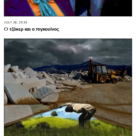
JULY 28, 2026
O τζόκερ και ο πιγκουίνος