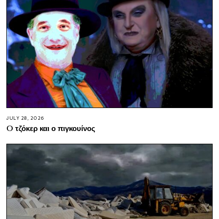
JULY 28, 2026
O τζόκερ και ο πιγκουίνος