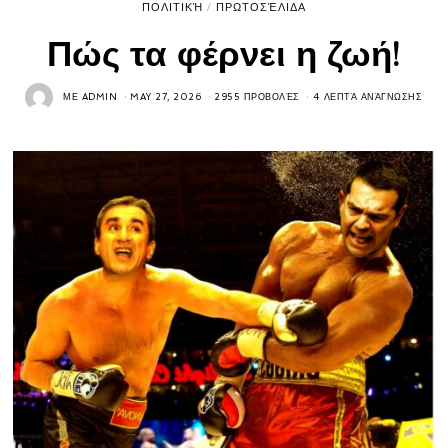
ΠΟΛΙΤΙΚΉ
/
ΠΡΩΤΟΣΈΛΙΔΑ
Πώς τα φέρνει η ζωή!
ΜΕ
ADMIN
MAY 27, 2026
2955 ΠΡΟΒΟΛΈΣ
4 ΛΕΠΤΆ ΑΝΆΓΝΩΣΗΣ