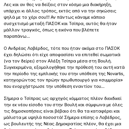
Λες και αν θες να δείξεις στον κόσμο μια διακήρηξη,
υπάρχει κι άλλος τρόπος, εκτός από να την σηκώσεις
ψηλά με το χέρι σου!!! Αν πάντως κάναμε κάποιο
συσχετισμό μεταξή ΠΑΣΟΚ και Τσίπρα, αυτός θα ήταν
μάλλον τραγικός, όπως η εικόνα που βλέπετε
παραπάνω…
Ο Ανδρέας Λοβέρδος, τότε που ήταν ακόμα στο ΠΑΣΟΚ
έχει δηλώσει ότι είχε αποφασίσει να επιτεθεί σωματικά
(να τον δείρει) στον Αλέξη Τσίπρα μέσα στη Βουλή.
Συγκεκριμένα, εξομολογήθηκε την πρόθεσή του αυτή κατά
την περίοδο της εμπλοκής του στην υπόθεση της Novartis,
κατηγορώντας τον πρώην πρωθυπουργό για «συμμορία»
που ενορχήστρωσε την υπόθεση εναντίον του…
Σήμερα ο Τσίπρας ως αρχηγός κόμματος πλέον διεκδικεί
την εκ νέου είσοδο του στην Βουλή και σύμφωνα με όλες
τις δημοσκοπήσεις είναι βέβαιο ότι θα τα καταφέρει και
μάλιστα με υψηλά ποσοστά! Σήμερα επίσης ο Λοβέδρος,
ως βουλευτής της Νέας Δημοκρατίας πλέον, θα έχει μια