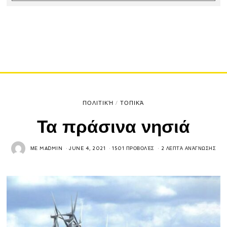
ΠΟΛΙΤΙΚΉ
/
ΤΟΠΙΚΆ
Τα πράσινα νησιά
ΜΕ
MADMIN
JUNE 4, 2021
1501 ΠΡΟΒΟΛΈΣ
2 ΛΕΠΤΆ ΑΝΆΓΝΩΣΗΣ