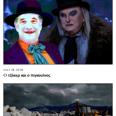
JULY 28, 2026
O τζόκερ και ο πιγκουίνος