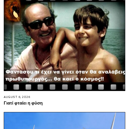
AUGUST 6, 2026
Γιατί φταίει η φύση