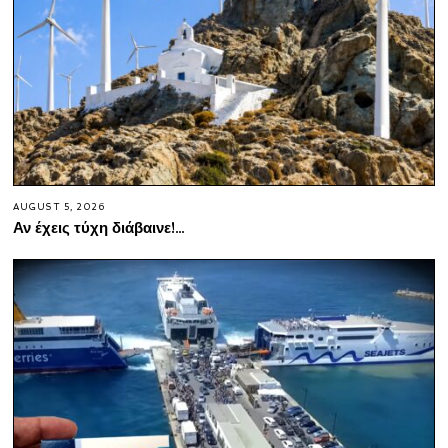
AUGUST 5, 2026
Αν έχεις τύχη διάβαινε!…