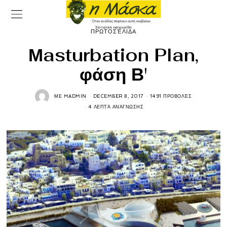
ΠΡΩΤΟΣΈΛΙΔΑ
Μasturbation Plan,
φάση Β'
ΜΕ
MADMIN
DECEMBER 8, 2017
1491 ΠΡΟΒΟΛΈΣ
4 ΛΕΠΤΆ ΑΝΆΓΝΩΣΗΣ