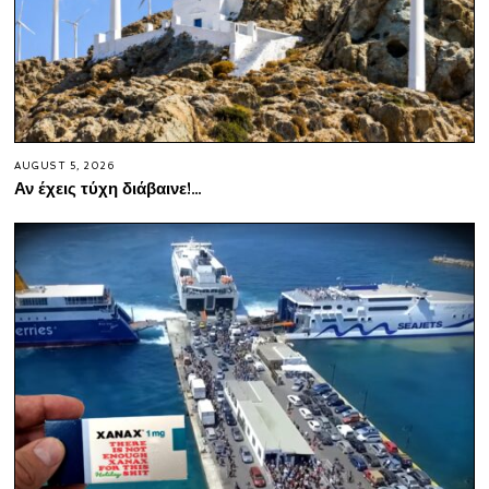
AUGUST 5, 2026
Αν έχεις τύχη διάβαινε!…