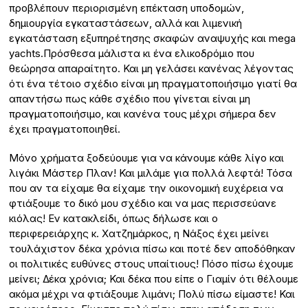
προβλέπουν περιορισμένη επέκταση υποδομών,
δημιουργία εγκαταστάσεων, αλλά και λιμενική
εγκατάσταση εξυπηρέτησης σκαφών αναψυχής και mega
yachts.Πρόσθεσα μάλιστα κι ένα ελικοδρόμιο που
θεώρησα απαραίτητο. Και μη γελάσει κανένας λέγοντας
ότι ένα τέτοιο σχέδιο είναι μη πραγματοποιήσιμο γιατί θα
απαντήσω πως κάθε σχέδιο που γίνεται είναι μη
πραγματοποιήσιμο, και κανένα τους μέχρι σήμερα δεν
έχει πραγματοποιηθεί.
Μόνο χρήματα ξοδεύουμε για να κάνουμε κάθε λίγο και
λιγάκι Μάστερ Πλαν! Και μιλάμε για πολλά λεφτά! Τόσα
που αν τα είχαμε θα είχαμε την οικονομική ευχέρεια να
φτιάξουμε το δικό μου σχέδιο και να μας περισσεύανε
κιόλας! Εν κατακλείδι, όπως δήλωσε και ο
περιφερειάρχης κ. Χατζημάρκος, η Νάξος έχει μείνει
τουλάχιστον δέκα χρόνια πίσω και ποτέ δεν αποδόθηκαν
οι πολιτικές ευθύνες στους υπαίτιους! Πόσο πίσω έχουμε
μείνει; Δέκα χρόνια; Και δέκα που είπε ο Γιαμίν ότι θέλουμε
ακόμα μέχρι να φτιάξουμε λιμάνι; Πολύ πίσω είμαστε! Και