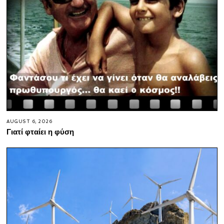
AUGUST 6, 2026
Γιατί φταίει η φύση