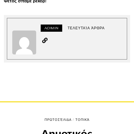
Φέτος σπάμε ρεκόρ!
ADMIN
ΤΕΛΕΥΤΑΊΑ ΆΡΘΡΑ
ΠΡΩΤΟΣΈΛΙΔΑ
/
ΤΟΠΙΚΆ
Δημοτικός