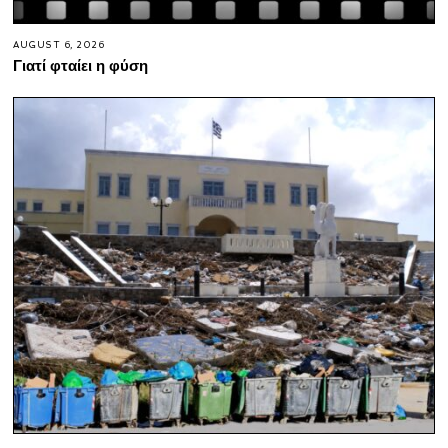
AUGUST 6, 2026
Γιατί φταίει η φύση