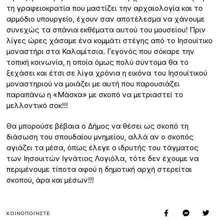
τη γραφειοκρατία που μαστίζει την αρχαιολογία και το
αρμόδιο υπουργείο, έχουν σαν αποτέλεσμα να χάνουμε
συνεχώς τα σπάνια εκθέματα αυτού του μουσείου! Πριν
λίγες ώρες χάσαμε ένα κομμάτι στέγης από το Ιησουίτικο
μοναστήρι στα Καλαμίτσια. Γεγονός που σόκαρε την
τοπική κοινωνία, η οποία όμως πολύ σύντομα θα το
ξεχάσει και έτσι σε λίγα χρόνια η εικόνα του Ιησουίτικού
μοναστηριού να μοιάζει με αυτή που παρουσιάζει
παραπάνω η «Μάσκα» με σκοπό να μετριαστεί το
μελλοντικό σοκ!!!
Θα μπορούσε βέβαια ο Δήμος να θέσει ως σκοπό τη
διάσωση του σπουδαίου μνημείου, αλλά αν ο σκοπός
αγιάζει τα μέσα, όπως έλεγε ο ιδρυτής του τάγματος
των Ιησουιτών Ιγνάτιος Λογιόλα, τότε δεν έχουμε να
περιμένουμε τίποτα αφού η δημοτική αρχή στερείται
σκοπού, άρα και μέσων!!!
ΚΟΙΝΟΠΟΙΉΣΤΕ