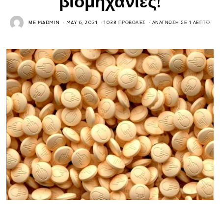
βιομηχανίες!
ΜΕ
MADMIN
MAY 6, 2021
1038 ΠΡΟΒΟΛΈΣ
ΑΝΆΓΝΩΣΗ ΣΕ 1 ΛΕΠΤΌ