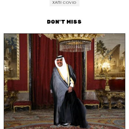
ΧΑΠΙ COVID
DON'T MISS