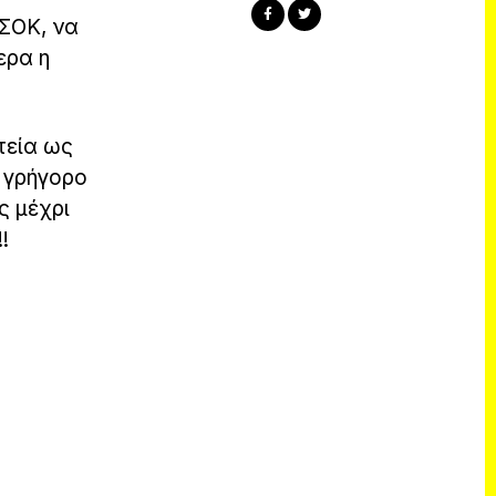
ΑΣΟΚ, να
ερα η
τεία ως
ο γρήγορο
ς μέχρι
!