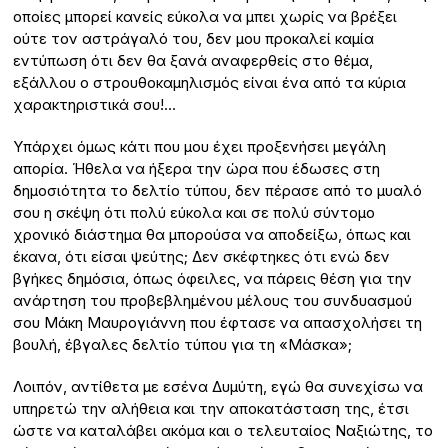
οποίες μπορεί κανείς εύκολα να μπει χωρίς να βρέξει
ούτε τον αστράγαλό του, δεν μου προκαλεί καμία
εντύπωση ότι δεν θα ξανά αναφερθείς στο θέμα,
εξάλλου ο στρουθοκαμηλισμός είναι ένα από τα κύρια
χαρακτηριστικά σου!…
Υπάρχει όμως κάτι που μου έχει προξενήσει μεγάλη
απορία. Ήθελα να ήξερα την ώρα που έδωσες στη
δημοσιότητα το δελτίο τύπου, δεν πέρασε από το μυαλό
σου η σκέψη ότι πολύ εύκολα και σε πολύ σύντομο
χρονικό διάστημα θα μπορούσα να αποδείξω, όπως και
έκανα, ότι είσαι ψεύτης; Δεν σκέφτηκες ότι ενώ δεν
βγήκες δημόσια, όπως όφειλες, να πάρεις θέση για την
ανάρτηση του προβεβλημένου μέλους του συνδυασμού
σου Μάκη Μαυρογιάννη που έφτασε να απασχολήσει τη
βουλή, έβγαλες δελτίο τύπου για τη «Μάσκα»;
Λοιπόν, αντίθετα με εσένα Δυμύτη, εγώ θα συνεχίσω να
υπηρετώ την αλήθεια και την αποκατάσταση της, έτσι
ώστε να καταλάβει ακόμα και ο τελευταίος Ναξιώτης, το