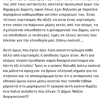
της από τους κατακτητές αποτελεί προσωπικό έργο του
δήμαρχου Δυμύτη, αφού όπως έχει δηλώσει με περίσσια
περηφάνια καθιερώθηκε κατόπιν ενεργειών του. Ένας
τέτοιος εορτασμός θα άξιζε να είναι ένας εορτασμός
στον οποίο να παίρνουν μέρος εκτός από τον κόσμο, τα
σχολεία και οπωσδήποτε η φιλαρμονική του Δήμου, ώστε
να αποδοθούν οι ανάλογες τιμές σε όλους αυτούς που
έπεσαν για την ελευθερία μας (πάνω εικόνα)….
Αυτό όμως που έγινε πριν λίγα εικοσιτετράωρα κάθε
άλλο από εορτασμός ή απόδοση τιμών ήταν. Αντί για
κόσμος συγκεντρώθηκαν καμιά δεκαριά κοστούμια και
πέντε έξι στολές! Τρεις κι ο κούκος δηλαδή (κάτω εικόνα)
και μάλιστα έψαχναν να βρουν ελληνική σημαία για να
στήσουν και το αποκορύφωμα ήταν ότι η ανάκρουση του
εθνικού ύμνου έγινε μέσω κινητού που τοποθετήθηκε
μπροστά στο μικρόφωνο! Η τραγική αυτή εικόνα θυμίζει
ένα παλιό ανέκδοτο που έλεγε: Ο Δήμος Νάξου
διοργανώνει!!!!