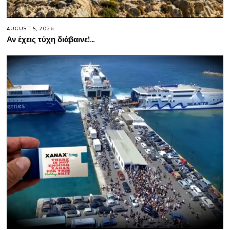
AUGUST 5, 2026
Αν έχεις τύχη διάβαινε!…