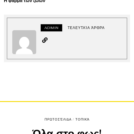
Η φάρμα των ζώων
ADMIN
ΤΕΛΕΥΤΑΊΑ ΆΡΘΡΑ
ΠΡΩΤΟΣΈΛΙΔΑ
/
ΤΟΠΙΚΆ
Όλα στο φως!