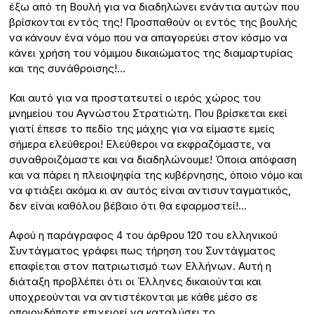
έξω από τη Βουλή για να διαδηλώνει ενάντια αυτών που
βρίσκονται εντός της! Προσπαθούν οι εντός της βουλής
να κάνουν ένα νόμο που να απαγορεύει στον κόσμο να
κάνει χρήση του νόμιμου δικαιώματος της διαμαρτυρίας
και της συνάθροισης!…
Και αυτό για να προστατευτεί ο ιερός χώρος του
μνημείου του Αγνώστου Στρατιώτη. Που βρίσκεται εκεί
γιατί έπεσε το πεδίο της μάχης για να είμαστε εμείς
σήμερα ελεύθεροι! Ελεύθεροι να εκφραζόμαστε, να
συναθροιζόμαστε και να διαδηλώνουμε! Όποια απόφαση
και να πάρει η πλειοψηφία της κυβέρνησης, όποιο νόμο και
να φτιάξει ακόμα κι αν αυτός είναι αντισυνταγματικός,
δεν είναι καθόλου βέβαιο ότι θα εφαρμοστεί!…
Αφού η παράγραφος 4 του άρθρου 120 του ελληνικού
Συντάγματος γράφει πως τήρηση του Συντάγματος
επαφίεται στον πατριωτισμό των Ελλήνων. Αυτή η
διάταξη προβλέπει ότι οι Έλληνες δικαιούνται και
υποχρεούνται να αντιστέκονται με κάθε μέσο σε
οποιονδήποτε επιχειρεί να καταλύσει το