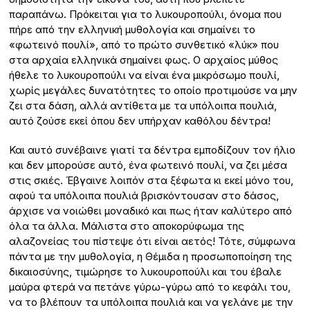
παραπάνω. Πρόκειται για το λυκουροπούλι, όνομα που
πήρε από την ελληνική μυθολογία και σημαίνει το
«φωτεινό πουλί», από το πρώτο συνθετικό «λύκ» που
στα αρχαία ελληνικά σημαίνει φως. Ο αρχαίος μύθος
ήθελε το λυκουροπούλι να είναι ένα μικρόσωμο πουλί,
χωρίς μεγάλες δυνατότητες το οποίο προτιμούσε να μην
ζει στα δάση, αλλά αντίθετα με τα υπόλοιπα πουλιά,
αυτό ζούσε εκεί όπου δεν υπήρχαν καθόλου δέντρα!
Και αυτό συνέβαινε γιατί τα δέντρα εμποδίζουν τον ήλιο
και δεν μπορούσε αυτό, ένα φωτεινό πουλί, να ζει μέσα
στις σκιές. Έβγαινε λοιπόν στα ξέφωτα κι εκεί μόνο του,
αφού τα υπόλοιπα πουλιά βρισκόντουσαν στο δάσος,
άρχισε να νοιώθει μοναδικό και πως ήταν καλύτερο από
όλα τα άλλα. Μάλιστα στο αποκορύφωμα της
αλαζονείας του πίστεψε ότι είναι αετός! Τότε, σύμφωνα
πάντα με την μυθολογία, η Θέμιδα η προσωποποίηση της
δικαιοσύνης, τιμώρησε το λυκουροπούλι και του έβαλε
μαύρα φτερά να πετάνε γύρω-γύρω από το κεφάλι του,
να το βλέπουν τα υπόλοιπα πουλιά και να γελάνε με την