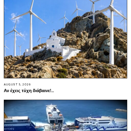
AUGUST 5, 2026
Αν έχεις τύχη διάβαινε!…