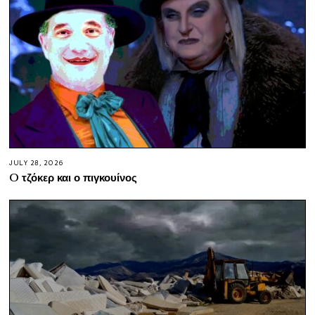
JULY 28, 2026
O τζόκερ και ο πιγκουίνος