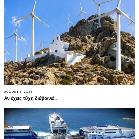
AUGUST 5, 2026
Αν έχεις τύχη διάβαινε!…