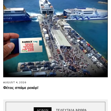
AUGUST 4, 2026
Φέτος σπάμε ρεκόρ!
ADMIN
ΤΕΛΕΥΤΑΊΑ ΆΡΘΡΑ