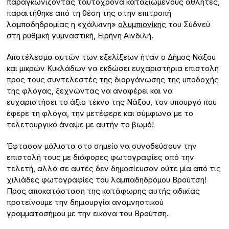
παραγκωνίζοντας ταυτόχρονα καταξιωμένους αθλητές,
παραιτήθηκε από τη θέση της στην επιτροπή
λαμπαδηδρομίας η «χάλκινη»
ολυμπιονίκης
του Σύδνεϋ
στη ρυθμική γυμναστική, Ειρήνη Αϊνδιλή.
Αποτέλεσμα αυτών των εξελίξεων ήταν ο Δήμος Νάξου
και μικρών Κυκλάδων να εκδώσει ευχαριστήρια επιστολή
προς τους συντελεστές της διοργάνωσης της υποδοχής
της φλόγας, ξεχνώντας να αναφέρει και να
ευχαριστήσει το άξιο τέκνο της Νάξου, τον υπουργό που
έφερε τη φλόγα, την μετέφερε και σύμφωνα με το
τελετουργικό άναψε με αυτήν το βωμό!
Έφτασαν μάλιστα στο σημείο να συνοδεύσουν την
επιστολή τους με διάφορες φωτογραφίες από την
τελετή, αλλά σε αυτές δεν δημοσίευσαν ούτε μία από τις
χιλιάδες φωτογραφίες του λαμπαδηδρόμου Βρούτση!
Προς αποκατάσταση της κατάφωρης αυτής αδικίας
προτείνουμε την δημιουργία αναμνηστικού
γραμματοσήμου με την εικόνα του Βρούτση.