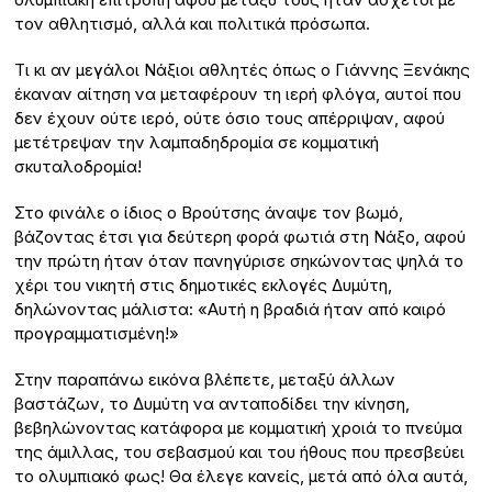
τον αθλητισμό, αλλά και πολιτικά πρόσωπα.
Τι κι αν μεγάλοι Νάξιοι αθλητές όπως ο Γιάννης Ξενάκης
έκαναν αίτηση να μεταφέρουν τη ιερή φλόγα, αυτοί που
δεν έχουν ούτε ιερό, ούτε όσιο τους απέρριψαν, αφού
μετέτρεψαν την λαμπαδηδρομία σε κομματική
σκυταλοδρομία!
Στο φινάλε ο ίδιος ο Βρούτσης άναψε τον βωμό,
βάζοντας έτσι για δεύτερη φορά φωτιά στη Νάξο, αφού
την πρώτη ήταν όταν πανηγύρισε σηκώνοντας ψηλά το
χέρι του νικητή στις δημοτικές εκλογές Δυμύτη,
δηλώνοντας μάλιστα: «Αυτή η βραδιά ήταν από καιρό
προγραμματισμένη!»
Στην παραπάνω εικόνα βλέπετε, μεταξύ άλλων
βαστάζων, το Δυμύτη να ανταποδίδει την κίνηση,
βεβηλώνοντας κατάφορα με κομματική χροιά το πνεύμα
της άμιλλας, του σεβασμού και του ήθους που πρεσβεύει
το ολυμπιακό φως! Θα έλεγε κανείς, μετά από όλα αυτά,