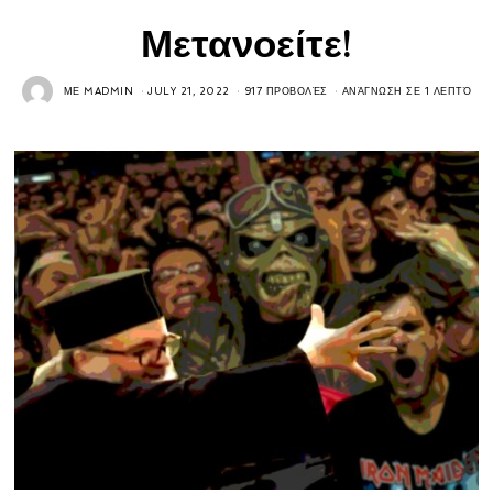
Μετανοείτε!
ΜΕ
MADMIN
JULY 21, 2022
917 ΠΡΟΒΟΛΈΣ
ΑΝΆΓΝΩΣΗ ΣΕ 1 ΛΕΠΤΌ