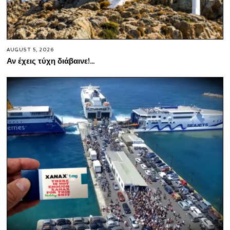
AUGUST 5, 2026
Αν έχεις τύχη διάβαινε!…