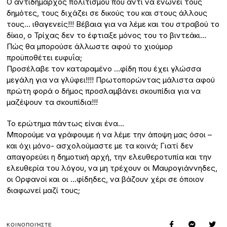
Ο αντιδήμαρχος πολιτισμού που αντί να ενώνει τους
δημότες, τους διχάζει σε δικούς του και στους άλλους
τους… ιθαγενείς!!! Βέβαια για να λέμε και του στραβού το
δίκιο, ο Τρίχας δεν το έφτιαξε μόνος του το βιντεάκι…
Πώς θα μπορούσε άλλωστε αφού το χιούμορ
προϋποθέτει ευφυΐα;
Προσέλαβε τον καταραμένο …φίδη που έχει γλώσσα
μεγάλη για να γλύφει!!!! Πρωτοπορώντας μάλιστα αφού
πρώτη φορά ο δήμος προσλαμβάνει σκουπίδια για να
μαζέψουν τα σκουπίδια!!!
Το ερώτημα πάντως είναι ένα…
Μπορούμε να γράφουμε ή να λέμε την άποψη μας όσοι –
και όχι μόνο- ασχολούμαστε με τα κοινά; Γιατί δεν
απαγορεύει η δημοτική αρχή, την ελευθεροτυπία και την
ελευθερία του λόγου, να μη τρέχουν οι Μαυρογιάννηδες,
οι Ορφανοί και οι …φίδηδες, να βάζουν χέρι σε όποιον
διαφωνεί μαζί τους;
ΚΟΙΝΟΠΟΙΉΣΤΕ