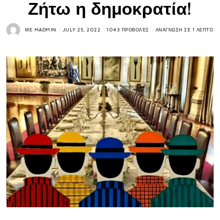
Ζήτω η δημοκρατία!
ΜΕ
MADMIN
JULY 25, 2022
1043 ΠΡΟΒΟΛΈΣ
ΑΝΆΓΝΩΣΗ ΣΕ 1 ΛΕΠΤΌ