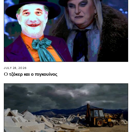
JULY 28, 2026
O τζόκερ και ο πιγκουίνος