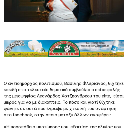
Ο αντιδήμαρχος πολιτισμού, Βασίλης Φλεριανός, θίχτηκε
επειδή στο τελευταίο δημοτικό συμβούλιο ο επί κεφαλής
της μειοψηφίας Λεονάρδος Χατζηανδρέου του είπε, είσαι
μικρός για να με διακόπτεις. Το πόσο και γιατί θίχτηκε
φάνηκε σε αυτά που έγραψε με χτεσινή του ανάρτηση
στο facebook, στην οποία μεταξύ άλλων αναφέρει:
«Η προσπάθεια υποτίμησης μου, εξαιτίας της ηλικίας μου,