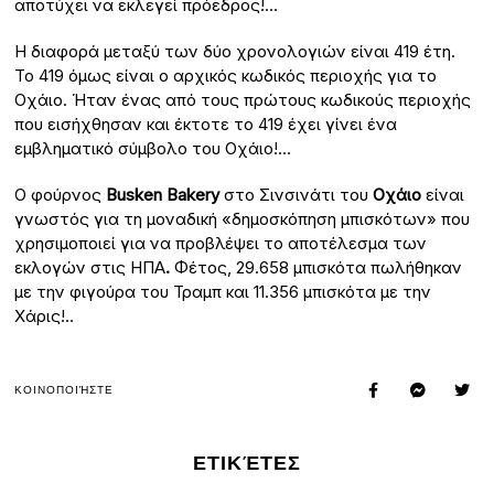
αποτύχει να εκλεγεί πρόεδρος!…
Η διαφορά μεταξύ των δύο χρονολογιών είναι 419 έτη.
Το 419 όμως είναι ο αρχικός κωδικός περιοχής για το
Οχάιο. Ήταν ένας από τους πρώτους κωδικούς περιοχής
που εισήχθησαν και έκτοτε το 419 έχει γίνει ένα
εμβληματικό σύμβολο του Οχάιο!…
Ο φούρνος
Busken Bakery
στο Σινσινάτι του
Οχάιο
είναι
γνωστός για τη μοναδική «δημοσκόπηση μπισκότων» που
χρησιμοποιεί για να προβλέψει το αποτέλεσμα των
εκλογών στις ΗΠΑ
.
Φέτος, 29.658 μπισκότα πωλήθηκαν
με την φιγούρα του Τραμπ
και 11.356 μπισκότα με την
Χάρις!..
ΚΟΙΝΟΠΟΙΉΣΤΕ
ΕΤΙΚΈΤΕΣ