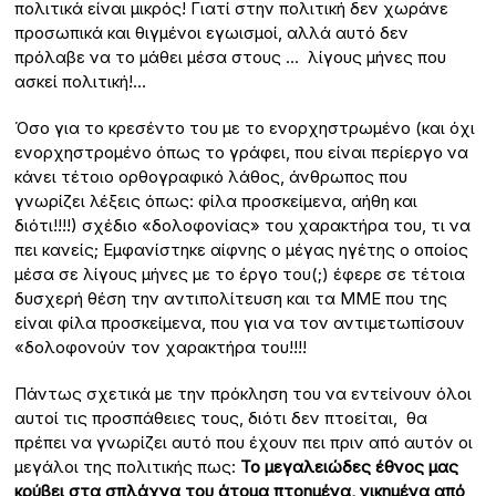
πολιτικά είναι μικρός! Γιατί στην πολιτική δεν χωράνε
προσωπικά και θιγμένοι εγωισμοί, αλλά αυτό δεν
πρόλαβε να το μάθει μέσα στους … λίγους μήνες που
ασκεί πολιτική!…
Όσο για το κρεσέντο του με το ενορχηστρωμένο (και όχι
ενορχηστρομένο όπως το γράφει, που είναι περίεργο να
κάνει τέτοιο ορθογραφικό λάθος, άνθρωπος που
γνωρίζει λέξεις όπως: φίλα προσκείμενα, αήθη και
διότι!!!!) σχέδιο «δολοφονίας» του χαρακτήρα του, τι να
πει κανείς; Εμφανίστηκε αίφνης ο μέγας ηγέτης ο οποίος
μέσα σε λίγους μήνες με το έργο του(;) έφερε σε τέτοια
δυσχερή θέση την αντιπολίτευση και τα ΜΜΕ που της
είναι φίλα προσκείμενα, που για να τον αντιμετωπίσουν
«δολοφονούν τον χαρακτήρα του!!!!
Πάντως σχετικά με την πρόκληση του να εντείνουν όλοι
αυτοί τις προσπάθειες τους, διότι δεν πτοείται, θα
πρέπει να γνωρίζει αυτό που έχουν πει πριν από αυτόν οι
μεγάλοι της πολιτικής πως:
Το μεγαλειώδες έθνος μας
κρύβει στα σπλάχνα του άτομα πτοημένα, νικημένα από