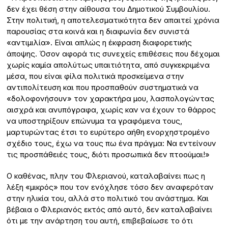
δεν έχει θέση στην αίθουσα του Δημοτικού Συμβουλίου.
Στην πολιτική, η αποτελεσματικότητα δεν απαιτεί χρόνια
παρουσίας στα κοινά και η διαφωνία δεν συνιστά
«αντιμιλία». Είναι απλώς η έκφραση διαφορετικής
άποψης. Όσον αφορά τις συνεχείς επιθέσεις που δέχομαι
χωρίς καμία απολύτως υπαιτιότητα, από συγκεκριμένα
μέσα, που είναι φίλα πολιτικά προσκείμενα στην
αντιπολίτευση και που προσπαθούν συστηματικά να
«δολοφονήσουν» τον χαρακτήρα μου, λασπολογώντας
αισχρά και ανυπόγραφα, χωρίς καν να έχουν το θάρρος
να υποστηρίξουν επώνυμα τα γραφόμενα τους,
μαρτυρώντας έτσι το ευρύτερο αήθη ενορχηστρομένο
σχέδιο τους, έχω να τους πω ένα πράγμα: Να εντείνουν
τις προσπάθειές τους, διότι προσωπικά δεν πτοούμαι!»
Ο καθένας, πλην του Φλεριανού, καταλαβαίνει πως η
λέξη «μικρός» που τον ενόχλησε τόσο δεν αναφερόταν
στην ηλικία του, αλλά στο πολιτικό του ανάστημα. Και
βέβαια ο Φλεριανός εκτός από αυτό, δεν καταλαβαίνει
ότι με την ανάρτηση του αυτή, επιβεβαίωσε το ότι