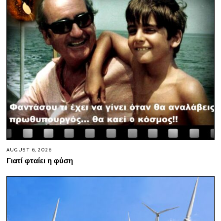
AUGUST 6, 2026
Γιατί φταίει η φύση