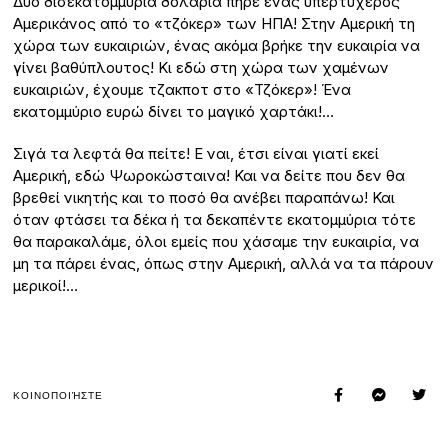
Δύο δισεκατομμύρια δολάρια πήρε ένας υπερτυχερός
Αμερικάνος από το «τζόκερ» των ΗΠΑ! Στην Αμερική τη
χώρα των ευκαιριών, ένας ακόμα βρήκε την ευκαιρία να
γίνει βαθύπλουτος! Κι εδώ στη χώρα των χαμένων
ευκαιριών, έχουμε τζακποτ στο «Τζόκερ»! Ένα
εκατομμύριο ευρώ δίνει το μαγικό χαρτάκι!…
Σιγά τα λεφτά θα πείτε! Ε ναι, έτσι είναι γιατί εκεί
Αμερική, εδώ Ψωροκώσταινα! Και να δείτε που δεν θα
βρεθεί νικητής και το ποσό θα ανέβει παραπάνω! Και
όταν φτάσει τα δέκα ή τα δεκαπέντε εκατομμύρια τότε
θα παρακαλάμε, όλοι εμείς που χάσαμε την ευκαιρία, να
μη τα πάρει ένας, όπως στην Αμερική, αλλά να τα πάρουν
μερικοί!…
ΚΟΙΝΟΠΟΙΉΣΤΕ