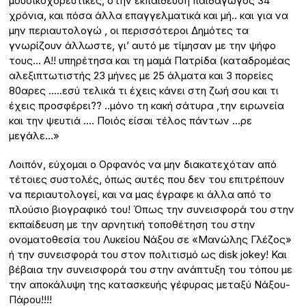
μουσικοχορευτικές, στην εκπαίδευση παιδαγωγός 34
χρόνια, και πόσα άλλα επαγγελματικά και μή.. και για να
μην περιαυτολογώ , οι περισσότεροι Δημότες τα
γνωρίζουν άλλωστε, γι’ αυτό με τίμησαν με την ψήφο
τους… Α!! υπηρέτησα και τη μαμά Πατρίδα (καταδρομέας
αλεξιπτωτιστής 23 μήνες με 25 άλματα και 3 πορείες
80αρες …..εσύ τελικά τι έχεις κάνει στη ζωή σου και τι
έχεις προσφέρει?? ..μόνο τη κακή σάτυρα ,την ειρωνεία
και την ψευτιά …. Ποιός είσαι τέλος πάντων …ρε
μεγάλε…»
Λοιπόν, εύχομαι ο Ορφανός να μην διακατεχόταν από
τέτοιες συστολές, όπως αυτές που δεν του επιτρέπουν
να περιαυτολογεί, και να μας έγραφε κι άλλα από το
πλούσιο βιογραφικό του! Όπως την συνεισφορά του στην
εκπαίδευση με την αρνητική τοποθέτηση του στην
ονοματοθεσία του Λυκείου Νάξου σε «Μανώλης Γλέζος»
ή την συνεισφορά του στον πολιτισμό ως disk jokey! Και
βέβαια την συνεισφορά του στην ανάπτυξη του τόπου με
την αποκάλυψη της κατασκευής γέφυρας μεταξύ Νάξου-
Πάρου!!!!