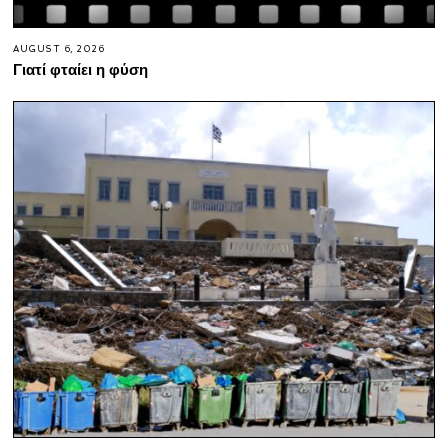
AUGUST 6, 2026
Γιατί φταίει η φύση