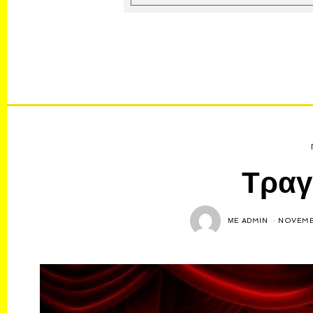
Τραγ
ΜΕ
ADMIN
NOVEMB