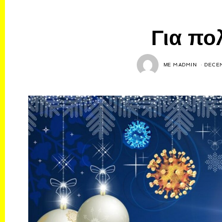
Για πο
ΜΕ
MADMIN
DECEM