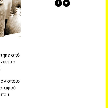
στηκε από
χύει το
!
τον οποίο
ία αφού
 που